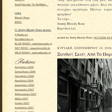
παγώσει για κάποιους μήνες. Ίσως ό
Αναζητώντας Τις Αλήθειες...
συνεχίσω αργότερα. Πάντως τώρα
Links
ηρεμήσω!
Bloody Rose
Τα λέμε…
BRPC
Jimmy Bloody Rose
Κορυδαλλός
Ο Jimmy Bloody Rose ακούει:
X-Radio.eu
posted by Jimmy Bloody Rose |
9/17/2006 05:3
RockMachine.gr
BLUE RADIO - www.blueradio.gr
ΚΥΡΙΑΚΉ, ΣΕΠΤΕΜΒΡΊΟΥ 10, 2006
DGT ROCK - www.dgtrockfm.tk
Ξανθιές Σκιές Από Το Πα
WILD RADIO - www.wildradio.gr
Αυγούστου 2006
Σεπτεμβρίου 2006
Οκτωβρίου 2006
Νοεμβρίου 2006
Δεκεμβρίου 2006
Ιανουαρίου 2007
Φεβρουαρίου 2007
Μαΐου 2007
Ιουλίου 2007
Αυγούστου 2007