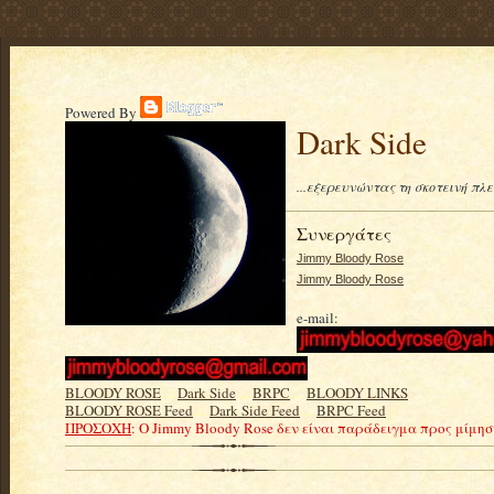
Powered By
Dark Side
...εξερευνώντας τη σκοτεινή πλ
Συνεργάτες
Jimmy Bloody Rose
Jimmy Bloody Rose
e-mail:
BLOODY ROSE
.....
Dark Side
.....
BRPC
.....
BLOODY LINKS
BLOODY ROSE Feed
.....
Dark Side Feed
.....
BRPC Feed
ΠΡΟΣΟΧΗ
: Ο Jimmy Bloody Rose δεν είναι παράδειγμα προς μίμη