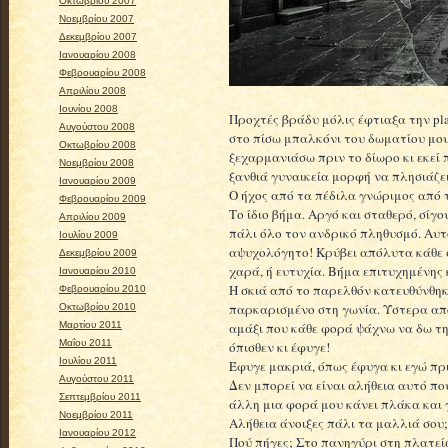
Οκτωβρίου 2007
Νοεμβρίου 2007
Δεκεμβρίου 2007
Ιανουαρίου 2008
Φεβρουαρίου 2008
Απριλίου 2008
Ιουνίου 2008
Προχτές βράδυ μόλις έφτιαξα την pla
Αυγούστου 2008
στο πίσω μπαλκόνι του δωματίου μου
Οκτωβρίου 2008
ξεχαρμανιάσω πριν το δίωρο κι εκεί 
Νοεμβρίου 2008
ξανθιά γυναικεία μορφή να πλησιάζει
Ιανουαρίου 2009
Ο ήχος από τα πέδιλα γνώριμος από 
Φεβρουαρίου 2009
Το ίδιο βήμα. Αργό και σταθερό, σίγο
Απριλίου 2009
πάλι όλο τον ανδρικό πληθυσμό. Αυ
Ιουλίου 2009
αψυχολόγητο! Κρύβει απόλυτα κάθε 
Δεκεμβρίου 2009
χαρά, ή ευτυχία. Βήμα επιτυχημένης 
Ιανουαρίου 2010
Η σκιά από το παρελθόν κατευθύνθηκ
Φεβρουαρίου 2010
παρκαρισμένο στη γωνία. Ύστερα από 
Οκτωβρίου 2010
αμάξι που κάθε φορά ψάχνω να δω τη
Μαρτίου 2011
Μαΐου 2011
όπισθεν κι έφυγε!
Ιουλίου 2011
Έφυγε μακριά, όπως έφυγα κι εγώ πρ
Αυγούστου 2011
Δεν μπορεί να είναι αλήθεια αυτό πο
Σεπτεμβρίου 2011
άλλη μια φορά μου κάνει πλάκα και 
Νοεμβρίου 2011
Αλήθεια άνοιξες πάλι τα μαλλιά σου
Ιανουαρίου 2012
Πού πήγες; Στο πανηγύρι στη πλατεί