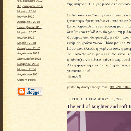
Φεβρουαρίου 2012
της Αθηνάς; Τί είχες μέσα στη σακούλ
Φεβρουαρίου 2014
Μαρτίου 2014
Σε παρακαλώ πολύ γλυκειά μου, κάν
Ιουνίου 2015
ξαναπαρκάρεις απέναντι από το σπίτ
Δεκεμβρίου 2015
ξαναπλησιάσεις την περιοχή μου! Γι
Σεπτεμβρίου 2016
δεν θα κρατηθώ! Δεν θα χάσω τη μιλι
Μαρτίου 2017
Φοβάμαι πως θα φωνάξω με όλη μου 
Ιουλίου 2017
ενάμιση χρόνο τώρα! Πόσο μου λείπε
Μαρτίου 2018
Πόσο μου έλειψε η γκρίνια σου, η μο
Δεκεμβρίου 2022
Τα μόνα που δεν μου έλειψαν είναι τ
Αυγούστου 2023
φρόντιζες να κάνεις πάντα μπροστά
Σεπτεμβρίου 2023
Άλλη φορά φρόντιζε να παρκάρεις κ
Νοεμβρίου 2023
Μαρτίου 2024
γειτονιά σου!
Αυγούστου 2024
ThanX X!
Current Posts
posted by Jimmy Bloody Rose |
9/10/2006 04:0
ΤΡΊΤΗ, ΣΕΠΤΕΜΒΡΊΟΥ 05, 2006
The end of laughter and soft l