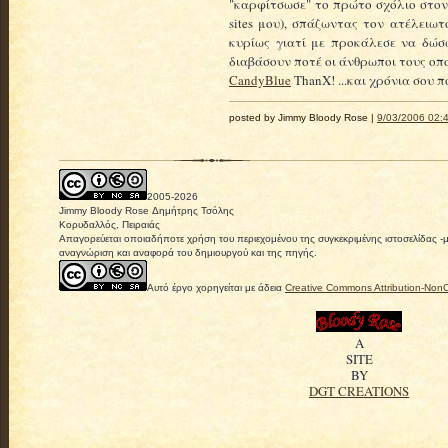
"καρφίτσωσε" το πρώτο σχόλιο στον
sites μου), σπάζωντας τον ατέλειω
κυρίως γιατί με προκάλεσε να δώσω
διαβάσουν ποτέ οι άνθρωποι τους οπ
CandyBlue
ThanX! ...και χρόνια σου 
posted by Jimmy Bloody Rose |
9/03/2006 02:4
2005-
2026
Jimmy Bloody Rose Δημήτρης Τσόλης
Κορυδαλλός, Πειραιάς
Απαγορεύεται οποιαδήποτε χρήση του περιεχομένου της συγκεκριμένης ιστοσελίδας -
αναγνώριση και αναφορά του δημιουργού και της πηγής.
Αυτό έργο χορηγείται με άδεια
Creative Commons Attribution-Non
A
SITE
BY
DGT CREATIONS