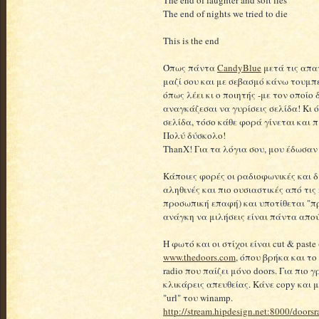
The end of laughter and soft lies
The end of nights we tried to die
This is the end
Όπως πάντα
CandyBlue
μετά τις απα
μαζί σου και με σεβασμό κάνω τουμπ
όπως λέει κι ο ποιητής -με τον οποίο δ
αναγκάζεσαι να γυρίσεις σελίδα! Κι 
σελίδα, τόσο κάθε φορά γίνεται και 
Πολύ δύσκολο!
ThanX! Για τα λόγια σου, μου έδωσαν
Κάποιες φορές οι ραδιοφωνικές και δ
αληθινές και πιο ουσιαστικές από τι
προσωπική επαφή) και υποτίθεται "πρ
ανάγκη να μιλήσεις είναι πάντα απού
Η φωτό και οι στίχοι είναι cut & paste
www.thedoors.com
, όπου βρήκα και το
radio που παίζει μόνο doors. Για πιο
κλικάρεις απευθείας. Κάνε copy και 
"url" του winamp.
http://stream.hipdesign.net:8000/doorsr