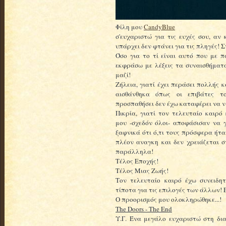
Φίλη μου
CandyBlue
σ'ευχαριστώ για τις ευχές σου, αν 
υπάρχει δεν φτάνει για τις πληγές! 
Όσο για το τί είναι αυτό που με 
εκφράσω με λέξεις τα συναισθήματά 
μαζί!
Ζήλεια, γιατί έχει περάσει πολλής 
αισθάνθηκα όπως οι επιβάτες τ
προσπαθήσει δεν έχω καταφέρει να ν
Πικρία, γιατί τον τελευταίο καιρό
μου -σχεδόν όλοι- αποφάσισαν να γ
ξαφνικά ότι ό,τι τους πρόσφερα ήτα
πλέον αναγκη και δεν χρειάζεται σ
παράλληλα!
Τέλος Εποχής!
Τέλος Μιας Ζωής!
Τον τελευταίο καιρό έχω συνειδη
τίποτα για τις επιλογές των άλλων! Έ
Ο προορισμός μου ολοκληρώθηκε...!
The Doors - The End
Υ.Γ. Ένα μεγάλο ευχαριστώ στη δι