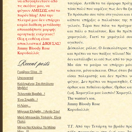
να απογοητευτούν από
τσιγάρο. Αντίθετα τα όμορφα πράγ
τις σκέψεις μου, να
τόσο πολύ που νομίζεις πως δεν θα ξ
φύγουν ΑΜΕΣΩΣ από το
Το πρόσωπο σου τότε στεγνώνει και 
παρόν blog! Από την
κάποτε υπήρξες ο παλιάτσος της π
πλευρά μου δεν υπάρχει
καμία διάθεση μετάδοσης
γελούν. Τώρα που πάνε τα πράγματα
οποιασδήποτε μορφής
και πάλι ο παλιάτσος. Και θα πρέπ
αρνητικής ενέργειας!
χαμογελάς. Γιατί το χαμόγελό σο
Όλη η ευθύνη είναι
αγαπούν.
αποκλειστικά ΔΙΚΗ ΣΑΣ!
Δύσκολος ρόλος. Ο δυσκολότερος πο
Jimmy Bloody Rose
Κορυδαλλός
και πρέπει να τον παίξεις τέλεια! Ν
δεν κατάλαβες κι εσύ πως από το γκ
Μα άσε το μαύρο να υπάρχει μόνο
κόκκινο, μόνο κόκκινο. Όπως όταν βά
Γυρίζουν Όλα...!!!
είσαι πολεμιστής και δεν πρέπει 
Uncovered
φύγεις. Δεν πρέπει να παραιτηθείς. Ο
Κολλημένος Στο Απόλυτο
όρθιος και πεθαίνει όρθιος. Όρθιος κα
Μηδέν!
ζωή. Χαμογέλα μου λοιπόν! Χαμογέλ
Τελευταία Βραδιά...!
The warrior’s son,
Ένα Σημάδι...!
Jimmy Bloody Rose
Η Λύση...
Κορυδαλλός
Μήνυμα Ελήφθη...! Αντίο Σου!
Μισό Μπουκάλι Τσιλιλής, Είναι
Πολύ;
Υ.Γ. Από την Τετάρτη το βράδυ πρ
Μέχρι Να Κλείσω Τα Μάτια
τάξη πραγμάτων στη ζωή μου. Ίσ
Μου...!!!