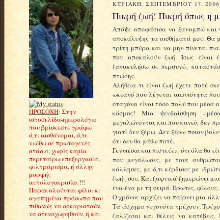
ΚΥΡΙΑΚΉ, ΣΕΠΤΕΜΒΡΊΟΥ 17, 2006
Πικρή ζωή! Πικρή όπως η 
Απόψε αποφάσισα να ξαναμπώ και ν
αποκάλυψης τα αισθήματά μου. Θα μ
τρίτη μπύρα και να μην πίνεται πια.
που αποκαλούν ζωή. Ίσως είναι 
ξανακυλήσω σε περσυνές καταστάσε
πτώσης.
Αλήθεια τι είναι ζωή έχετε ποτέ σ
ωκεανό που λέγεται αιωνιότητα που
σταγόνα είναι τόσο πολύ που μέσα α
ΠΡΟΣΟΧΗ
: Στην
κόσμος! Μια ψευδαίσθηση –μέσ
ιστοσελίδα-ημερολόγιο
μεγαλώνοντας και που κανείς δεν πρ
που βρίσκεστε γράφω
γιατί δεν ξέρω. Δεν ξέρω ποιον βολε
ό,τι αισθάνομαι, ό,τι
ότι δεν θα μάθω ποτέ.
νιώθω σε πρωτογενές
Γεννιέσαι και πιστεύεις ότι όλα θα 
στάδιο, χωρίς καμία
περεταίρω επεξεργασία,
που μεγάλωσες, με τους ανθρώπο
φιλτράρισμα, ή άλλης
κόλλησες, με ό,τι κέρδισες με ιδρώ
μορφής
ζωής σου. Και ξαφνικά ξημερώνει μια
αυτολογοκρισίας!!!
ένα-ένα με τη σειρά. Έρωτες, φίλους,
Παρακαλούνται φίλοι κι
Ο χρόνος αρχίζει να παίρνει μια άλ
αγαπημένα πρόσωπα που
πιθανώς να σοκαριστούν,
Τα άσχημα γεγονότα τρέχουν. Τρέχο
να στενοχωρηθούν, ή και
ζαλίζεσαι και θέλεις να κατέβεις.