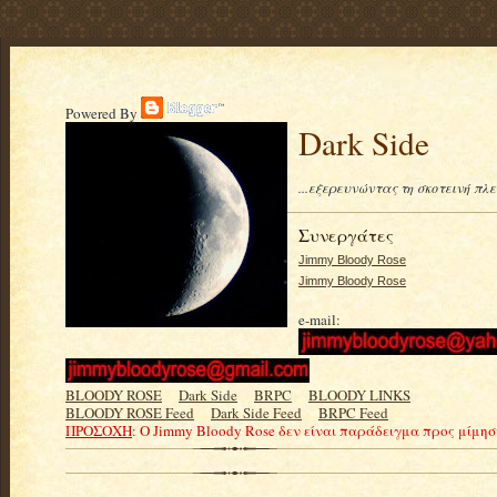
Powered By
Dark Side
...εξερευνώντας τη σκοτεινή πλ
Συνεργάτες
Jimmy Bloody Rose
Jimmy Bloody Rose
e-mail:
BLOODY ROSE
.....
Dark Side
.....
BRPC
.....
BLOODY LINKS
BLOODY ROSE Feed
.....
Dark Side Feed
.....
BRPC Feed
ΠΡΟΣΟΧΗ
: Ο Jimmy Bloody Rose δεν είναι παράδειγμα προς μίμη