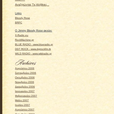
Αναζητώντας Τις Αλήθειες...
Links
Bloody Rose
BRPC
Ο Jimmy Bloody Rose ακούει:
X-Radio.eu
RockMachine.gr
BLUE RADIO - www.blueradio.gr
DGT ROCK - www.dgtrockfm.tk
WILD RADIO - www.wildradio.gr
Αυγούστου 2006
Σεπτεμβρίου 2006
Οκτωβρίου 2006
Νοεμβρίου 2006
Δεκεμβρίου 2006
Ιανουαρίου 2007
Φεβρουαρίου 2007
Μαΐου 2007
Ιουλίου 2007
Αυγούστου 2007