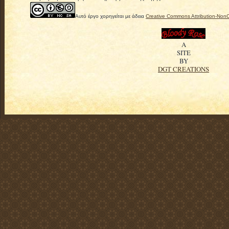
Αυτό έργο χορηγείται με άδεια
Creative Commons Attribution-Non
A
SITE
BY
DGT CREATIONS