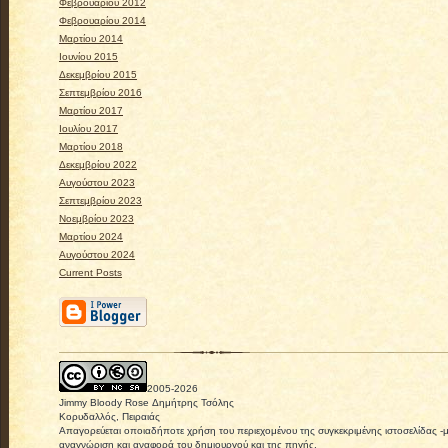
Φεβρουαρίου 2012
Φεβρουαρίου 2014
Μαρτίου 2014
Ιουνίου 2015
Δεκεμβρίου 2015
Σεπτεμβρίου 2016
Μαρτίου 2017
Ιουλίου 2017
Μαρτίου 2018
Δεκεμβρίου 2022
Αυγούστου 2023
Σεπτεμβρίου 2023
Νοεμβρίου 2023
Μαρτίου 2024
Αυγούστου 2024
Current Posts
2005-
2026
Jimmy Bloody Rose Δημήτρης Τσόλης
Κορυδαλλός, Πειραιάς
Απαγορεύεται οποιαδήποτε χρήση του περιεχομένου της συγκεκριμένης ιστοσελίδας -
αναγνώριση και αναφορά του δημιουργού και της πηγής.