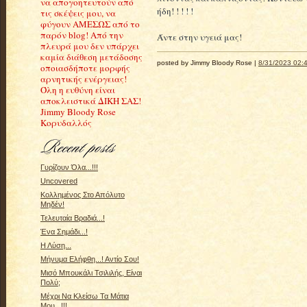
να απογοητευτούν από
ήδη! ! ! ! !
τις σκέψεις μου, να
φύγουν ΑΜΕΣΩΣ από το
παρόν blog! Από την
Άντε στην υγειά μας!
πλευρά μου δεν υπάρχει
καμία διάθεση μετάδοσης
posted by Jimmy Bloody Rose |
8/31/2023 02:4
οποιασδήποτε μορφής
αρνητικής ενέργειας!
Όλη η ευθύνη είναι
αποκλειστικά ΔΙΚΗ ΣΑΣ!
Jimmy Bloody Rose
Κορυδαλλός
Γυρίζουν Όλα...!!!
Uncovered
Κολλημένος Στο Απόλυτο
Μηδέν!
Τελευταία Βραδιά...!
Ένα Σημάδι...!
Η Λύση...
Μήνυμα Ελήφθη...! Αντίο Σου!
Μισό Μπουκάλι Τσιλιλής, Είναι
Πολύ;
Μέχρι Να Κλείσω Τα Μάτια
Μου...!!!