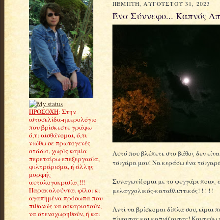
ΠΈΜΠΤΗ, ΑΥΓΟΎΣΤΟΥ 31, 2023
Ένα Σύννεφο... Καπνός Απ
ΠΡΟΣΟΧΗ
: Στην
ιστοσελίδα-ημερολόγιο
που βρίσκεστε γράφω
ό,τι αισθάνομαι, ό,τι
νιώθω σε πρωτογενές
στάδιο, χωρίς καμία
Αυτό που βλέπετε στο βάθος δεν είνα
περεταίρω επεξεργασία,
τσιγάρα μου! Να κεράσω ένα τσιγαρά
φιλτράρισμα, ή άλλης
μορφής
Συναγωνίζομαι με το φεγγάρι ποιος απ
αυτολογοκρισίας!!!
Παρακαλούνται φίλοι κι
μελαγχολικός-καταθλιπτικός! ! ! ! !
αγαπημένα πρόσωπα που
πιθανώς να σοκαριστούν,
Αντί να βρίσκομαι δίπλα σου, είμαι 
να στενοχωρηθούν, ή και
πίνοντας και καπνίζοντας! Κοντεύω ν