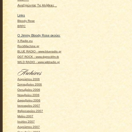
Αναζητώντας Τις Αλήθειες...
Links
Bloody Rose
BRPC
Ο Jimmy Bloody Rose ακούει:
X-Radio.eu
RockMachine.gr
BLUE RADIO - www.blueradio.gr
DGT ROCK - www.dgtrockfm.tk
WILD RADIO - www.wildradio.gr
Αυγούστου 2006
Σεπτεμβρίου 2006
Οκτωβρίου 2006
Νοεμβρίου 2006
Δεκεμβρίου 2006
Ιανουαρίου 2007
Φεβρουαρίου 2007
Μαΐου 2007
Ιουλίου 2007
Αυγούστου 2007