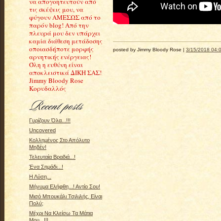
να απογοητευτούν από
τις σκέψεις μου, να
φύγουν ΑΜΕΣΩΣ από το
παρόν blog! Από την
πλευρά μου δεν υπάρχει
καμία διάθεση μετάδοσης
οποιασδήποτε μορφής
posted by Jimmy Bloody Rose |
3/15/2018 04:0
αρνητικής ενέργειας!
Όλη η ευθύνη είναι
αποκλειστικά ΔΙΚΗ ΣΑΣ!
Jimmy Bloody Rose
Κορυδαλλός
Γυρίζουν Όλα...!!!
Uncovered
Κολλημένος Στο Απόλυτο
Μηδέν!
Τελευταία Βραδιά...!
Ένα Σημάδι...!
Η Λύση...
Μήνυμα Ελήφθη...! Αντίο Σου!
Μισό Μπουκάλι Τσιλιλής, Είναι
Πολύ;
Μέχρι Να Κλείσω Τα Μάτια
Μου...!!!