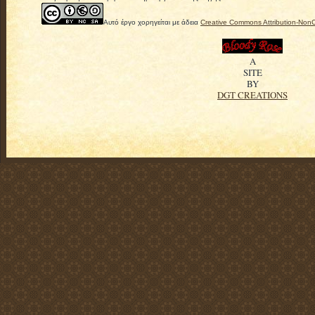
Αυτό έργο χορηγείται με άδεια
Creative Commons Attribution-Non
A
SITE
BY
DGT CREATIONS