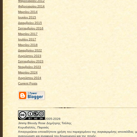
Φεβρουαρίου 2012
Φεβρουαρίου 2014
Μαρτίου 2014
Ιουνίου 2015
Δεκεμβρίου 2015
Σεπτεμβρίου 2016
Μαρτίου 2017
Ιουλίου 2017
Μαρτίου 2018
Δεκεμβρίου 2022
Αυγούστου 2023
Σεπτεμβρίου 2023
Νοεμβρίου 2023
Μαρτίου 2024
Αυγούστου 2024
Current Posts
2005-
2026
Jimmy Bloody Rose Δημήτρης Τσόλης
Κορυδαλλός, Πειραιάς
Απαγορεύεται οποιαδήποτε χρήση του περιεχομένου της συγκεκριμένης ιστοσελίδας -
αναγνώριση και αναφορά του δημιουργού και της πηγής.