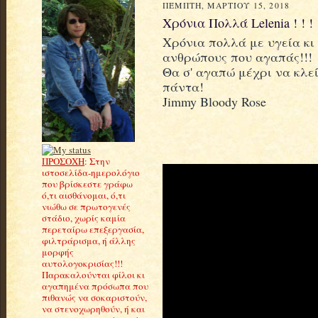
ΠΈΜΠΤΗ, ΜΑΡΤΊΟΥ 15, 2018
Χρόνια Πολλά Lelenia ! ! !
Χρόνια πολλά με υγεία κι
ανθρώπους που αγαπάς!!!
Θα σ' αγαπώ μέχρι να κλε
πάντα!
Jimmy Bloody Rose
ΠΡΟΣΟΧΗ
: Στην
ιστοσελίδα-ημερολόγιο
που βρίσκεστε γράφω
ό,τι αισθάνομαι, ό,τι
νιώθω σε πρωτογενές
στάδιο, χωρίς καμία
περεταίρω επεξεργασία,
φιλτράρισμα, ή άλλης
μορφής
αυτολογοκρισίας!!!
Παρακαλούνται φίλοι κι
αγαπημένα πρόσωπα που
πιθανώς να σοκαριστούν,
να στενοχωρηθούν, ή και