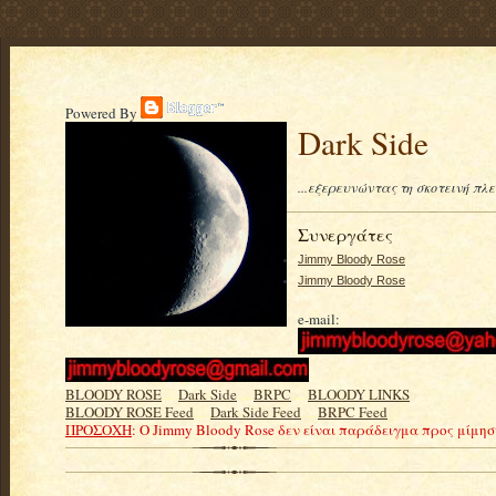
Powered By
Dark Side
...εξερευνώντας τη σκοτεινή πλ
Συνεργάτες
Jimmy Bloody Rose
Jimmy Bloody Rose
e-mail:
BLOODY ROSE
.....
Dark Side
.....
BRPC
.....
BLOODY LINKS
BLOODY ROSE Feed
.....
Dark Side Feed
.....
BRPC Feed
ΠΡΟΣΟΧΗ
: Ο Jimmy Bloody Rose δεν είναι παράδειγμα προς μίμη