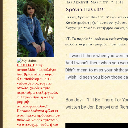
ΠΑΡΑΣΚΕΥΉ, ΜΑΡΤΊΟΥ 17, 2017
Χρόνια Πολλά!!!
Ελένη, Χρόνια Πολλά!!! Μέχρι να κλε
Κατέστρεψα τη ζωή μου κυνηγώντας τ
Συγγνώμη που δεν κυνήγησα εσένα, όσ
ΥΓ. Το παρόν δημοσίευμα καθυστέρησ
καλύτερα με το τραγούδι που ήθελα 
"...
I wasn't there when you were 
And I wasn't there when you we
ΠΡΟΣΟΧΗ
: Στην
ιστοσελίδα-ημερολόγιο
Didn't mean to miss your birthda
που βρίσκεστε γράφω
I wish I'd seen you blow those can
ό,τι αισθάνομαι, ό,τι
νιώθω σε πρωτογενές
στάδιο, χωρίς καμία
περεταίρω επεξεργασία,
φιλτράρισμα, ή άλλης
Bon Jovi - "I 'll Be There For Y
μορφής
αυτολογοκρισίας!!!
written by Jon Bonjovi and Ric
Παρακαλούνται φίλοι κι
αγαπημένα πρόσωπα που
πιθανώς να σοκαριστούν,
να στενοχωρηθούν, ή και