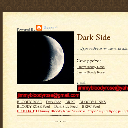
Powered By
Dark Side
...εξερευνώντας τη σκοτεινή πλ
Συνεργάτες
Jimmy Bloody Rose
Jimmy Bloody Rose
e-mail:
BLOODY ROSE
.....
Dark Side
.....
BRPC
.....
BLOODY LINKS
BLOODY ROSE Feed
.....
Dark Side Feed
.....
BRPC Feed
ΠΡΟΣΟΧΗ
: Ο Jimmy Bloody Rose δεν είναι παράδειγμα προς μίμη