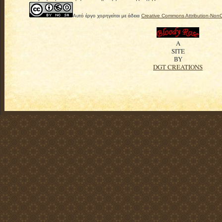
Αυτό έργο χορηγείται με άδεια
Creative Commons Attribution-Non
A
SITE
BY
DGT CREATIONS