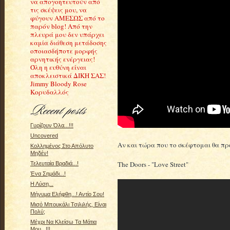
να απογοητευτούν από
τις σκέψεις μου, να
φύγουν ΑΜΕΣΩΣ από το
παρόν blog! Από την
πλευρά μου δεν υπάρχει
καμία διάθεση μετάδοσης
οποιασδήποτε μορφής
αρνητικής ενέργειας!
Όλη η ευθύνη είναι
αποκλειστικά ΔΙΚΗ ΣΑΣ!
Jimmy Bloody Rose
Κορυδαλλός
Γυρίζουν Όλα...!!!
Uncovered
Αν και τώρα που το σκέφτομαι θα προ
Κολλημένος Στο Απόλυτο
Μηδέν!
The Doors - "Love Street"
Τελευταία Βραδιά...!
Ένα Σημάδι...!
Η Λύση...
Μήνυμα Ελήφθη...! Αντίο Σου!
Μισό Μπουκάλι Τσιλιλής, Είναι
Πολύ;
Μέχρι Να Κλείσω Τα Μάτια
Μου...!!!