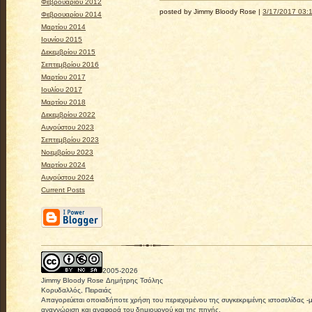
Φεβρουαρίου 2012
posted by Jimmy Bloody Rose |
3/17/2017 03:1
Φεβρουαρίου 2014
Μαρτίου 2014
Ιουνίου 2015
Δεκεμβρίου 2015
Σεπτεμβρίου 2016
Μαρτίου 2017
Ιουλίου 2017
Μαρτίου 2018
Δεκεμβρίου 2022
Αυγούστου 2023
Σεπτεμβρίου 2023
Νοεμβρίου 2023
Μαρτίου 2024
Αυγούστου 2024
Current Posts
2005-
2026
Jimmy Bloody Rose Δημήτρης Τσόλης
Κορυδαλλός, Πειραιάς
Απαγορεύεται οποιαδήποτε χρήση του περιεχομένου της συγκεκριμένης ιστοσελίδας -
αναγνώριση και αναφορά του δημιουργού και της πηγής.