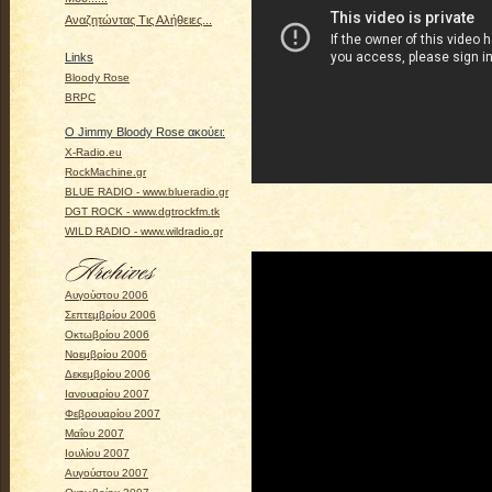
Αναζητώντας Τις Αλήθειες...
Links
Bloody Rose
BRPC
Ο Jimmy Bloody Rose ακούει:
X-Radio.eu
RockMachine.gr
BLUE RADIO - www.blueradio.gr
DGT ROCK - www.dgtrockfm.tk
WILD RADIO - www.wildradio.gr
Αυγούστου 2006
Σεπτεμβρίου 2006
Οκτωβρίου 2006
Νοεμβρίου 2006
Δεκεμβρίου 2006
Ιανουαρίου 2007
Φεβρουαρίου 2007
Μαΐου 2007
Ιουλίου 2007
Αυγούστου 2007