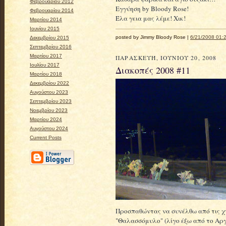
Φεβρουαρίου 2012
Εγγύηση by Bloody Rose!
Φεβρουαρίου 2014
Έλα γεια μας λέμε! Χικ!
Μαρτίου 2014
Ιουνίου 2015
posted by Jimmy Bloody Rose |
6/21/2008 01:2
Δεκεμβρίου 2015
Σεπτεμβρίου 2016
Μαρτίου 2017
ΠΑΡΑΣΚΕΥΉ, ΙΟΥΝΊΟΥ 20, 2008
Ιουλίου 2017
Διακοπές 2008 #11
Μαρτίου 2018
Δεκεμβρίου 2022
Αυγούστου 2023
Σεπτεμβρίου 2023
Νοεμβρίου 2023
Μαρτίου 2024
Αυγούστου 2024
Current Posts
Προσπαθώντας να συνέλθω από τις χ
"Θαλασσόμυλο" (λίγο έξω από το Αργ