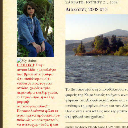
ΣΆΒΒΑΤΟ, ΙΟΥΝΊΟΥ 21, 2008
Διακοπές 2008 #15
ΠΡΟΣΟΧΗ
: Στην
ιστοσελίδα-ημερολόγιο
που βρίσκεστε γράφω
ό,τι αισθάνομαι, ό,τι
νιώθω σε πρωτογενές
στάδιο, χωρίς καμία
Το Ποντικονήσι στη λιμνοθάλασσα το
περεταίρω επεξεργασία,
φορείς της Κεφαλονιάς το έχουν αναξ
φιλτράρισμα, ή άλλης
γέφυρα του Αργοστολιού, όπως και τ
μορφής
ανύπαρκτη μαρίνα, όπως και τον Αίν
αυτολογοκρισίας!!!
Παρακαλούνται φίλοι κι
Όλα αυτά είναι απλώς ακατέργαστα
αγαπημένα πρόσωπα που
στη φθορά του χρόνου!
πιθανώς να σοκαριστούν,
να στενοχωρηθούν, ή και
posted by Jimmy Bloody Rose |
6/21/2008 09:4