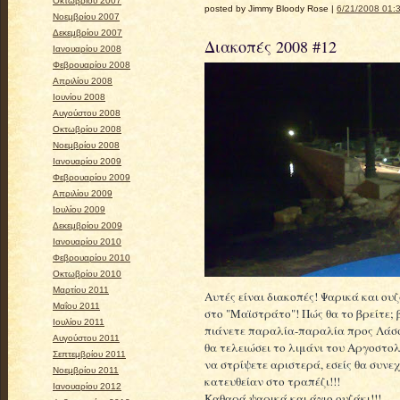
Οκτωβρίου 2007
posted by Jimmy Bloody Rose |
6/21/2008 01:3
Νοεμβρίου 2007
Δεκεμβρίου 2007
Διακοπές 2008 #12
Ιανουαρίου 2008
Φεβρουαρίου 2008
Απριλίου 2008
Ιουνίου 2008
Αυγούστου 2008
Οκτωβρίου 2008
Νοεμβρίου 2008
Ιανουαρίου 2009
Φεβρουαρίου 2009
Απριλίου 2009
Ιουλίου 2009
Δεκεμβρίου 2009
Ιανουαρίου 2010
Φεβρουαρίου 2010
Οκτωβρίου 2010
Μαρτίου 2011
Αυτές είναι διακοπές! Ψαρικά και ουζ
Μαΐου 2011
στο "Μαϊστράτο"! Πώς θα το βρείτε; 
Ιουλίου 2011
πιάνετε παραλία-παραλία προς Λάσση
Αυγούστου 2011
θα τελειώσει το λιμάνι του Αργοστολ
Σεπτεμβρίου 2011
να στρίψετε αριστερά, εσείς θα συνεχ
Νοεμβρίου 2011
κατευθείαν στο τραπέζι!!!
Ιανουαρίου 2012
Καθαρά ψαρικά και άγιο ουζάκι!!!