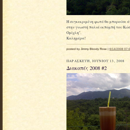
Η συγκεκριμένη φωτό θα μπορούσε άν
στην γνωστή παλιά εκπομπή του Κώ
Ομίχλη".
Καλημέρα!
posted by Jimmy Bloody Rose |
6/14/2008 07:0
ΠΑΡΑΣΚΕΥΉ, ΙΟΥΝΊΟΥ 13, 2008
Διακοπές 2008 #2