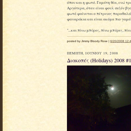
όπου και η φωτό. Γαμάτη θέα, ενώ τρ
Αργότερα, όταν είναι φουλ σεζόν βγά
φωτό φαίνεται ο πέτρινος παραθαλά
φαναράκια και είναι ακόμα πιο γαμά
"...και πίνω μπύρες, πίνω μπύρες, πίνω
posted by Jimmy Bloody Rose |
6/20/2008 12:4
ΠΈΜΠΤΗ, ΙΟΥΝΊΟΥ 19, 2008
Διακοπές (Holidays) 2008 #1