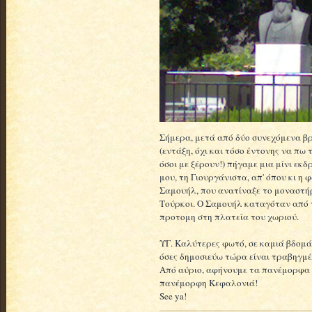
Σήμερα, μετά από δύο συνεχόμενα β
(εντάξη, όχι και τόσο έντονης να πω
όσοι με ξέρουν!) πήγαμε μια μίνι ε
μου, τη Γιουργάνιστα, απ' όπου κι η
Σαμουήλ, που ανατίναξε το μοναστήρ
Τούρκοι. Ο Σαμουήλ καταγόταν από τη
προτομη στη πλατεία του χωριού.
ΥΓ. Καλύτερες φωτό, σε καμιά βδομά
όσες δημοσιεύω τώρα είναι τραβηγμέν
Από αύριο, αφήνουμε τα πανέμορφα Γ
πανέμορφη Κεφαλονιά!
See ya!