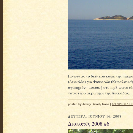
Πίνωντας το δεύτερο καφέ της ημέρα
(Λευκάδα) για Φισκάρδο (Κεφαλονιά
αγαπημένη μουσική στο mp3-φωνο (ό
νοτιότερο ακρωτήρι της Λευκάδας.
posted by Jimmy Bloody Rose |
6/17/2008 10:0
ΔΕΥΤΈΡΑ, ΙΟΥΝΊΟΥ 16, 2008
Διακοπές 2008 #6