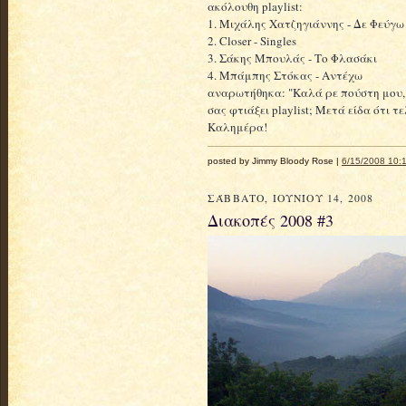
ακόλουθη playlist:
1. Μιχάλης Χατζηγιάννης - Δε Φεύγω
2. Closer - Singles
3. Σάκης Μπουλάς - Το Φλασάκι
4. Μπάμπης Στόκας - Αντέχω
αναρωτήθηκα: "Καλά ρε πούστη μου,
σας φτιάξει playlist; Μετά είδα ότι τ
Καλημέρα!
posted by Jimmy Bloody Rose |
6/15/2008 10:1
ΣΆΒΒΑΤΟ, ΙΟΥΝΊΟΥ 14, 2008
Διακοπές 2008 #3