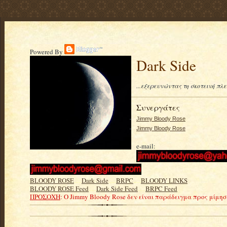
Powered By
Dark Side
...εξερευνώντας τη σκοτεινή πλ
Συνεργάτες
Jimmy Bloody Rose
Jimmy Bloody Rose
e-mail:
BLOODY ROSE
.....
Dark Side
.....
BRPC
.....
BLOODY LINKS
BLOODY ROSE Feed
.....
Dark Side Feed
.....
BRPC Feed
ΠΡΟΣΟΧΗ
: Ο Jimmy Bloody Rose δεν είναι παράδειγμα προς μίμη