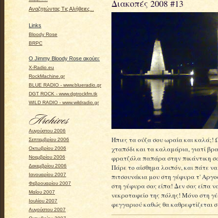
Διακοπές 2008 #13
Αναζητώντας Τις Αλήθειες...
Links
Bloody Rose
BRPC
Ο Jimmy Bloody Rose ακούει:
X-Radio.eu
RockMachine.gr
BLUE RADIO - www.blueradio.gr
DGT ROCK - www.dgtrockfm.tk
WILD RADIO - www.wildradio.gr
Αυγούστου 2006
Ήπιες τα ούζα σου ωραία και καλά;! 
Σεπτεμβρίου 2006
χταπόδι και τα καλαμάρια, γιατί βρα
Οκτωβρίου 2006
φρατζόλα παπάρα στην πικάντικη σάλ
Νοεμβρίου 2006
Πάρε το αίσθημα λοιπόν, και πάτε να
Δεκεμβρίου 2006
Ιανουαρίου 2007
πιτσουνάκια μου στη γέφυρα τ' Αργ
Φεβρουαρίου 2007
στη γέφυρα σας είπα! Δεν σας είπα ν
Μαΐου 2007
νεκροταφείο της πόλης! Μόνο στη γέ
Ιουλίου 2007
φεγγαριού καθώς θα καθρεφτίζεται 
Αυγούστου 2007