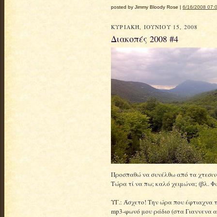
posted by Jimmy Bloody Rose |
6/16/2008 07:0
ΚΥΡΙΑΚΉ, ΙΟΥΝΊΟΥ 15, 2008
Διακοπές 2008 #4
Προσπαθώ να συνέλθω από τα χτεσιν
Τώρα τί να πω; καλό χειμώνα; (βλ. Φ
ΥΓ.: Άσχετο! Την ώρα που έφτιαχνα τ
mp3-φωνό μου ράδιο (στα Γιαννενα ακ