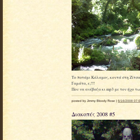
Το ποτάμι Κάλαμος, κοντά στη Ζίτσα
Γαμάτα, ε;!!!
Που να ανέβαζα κι mp3 με τον ήχο τ
posted by Jimmy Bloody Rose |
6/16/2008 07:0
Διακοπές 2008 #5