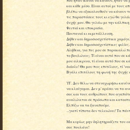
που ήταν ικανοί να κάνουν, ήταν να
και κάθε μέσο. Είναι αυτοί με τους 
βλέπω να εξακολουθούν να κάνουν τα
τις παραστάσεις τους κι εγώ θα γελά
ψυχής μου. Θα γελάω με την κάλπικη
Ψευτιά και υποκρισία.
Πουτανιά κι εκμετάλλευση.
Δήθεν και δημοσιοσχετίστικα χαμόγε
Δήθεν και δημοσιοσχετίστικες φιλίες.
Αλήθεια, για πες μου σε παρακαλώ πο
το βουλώνεις; Τί είναι αυτό που σε κ
μου ειλικρινα, τί είναι αυτό που σε κά
διάολε! Θα μου πεις επιτέλους, τί '
Βγάλε επιτέλους τη φωνή της ψυχής 
ΥΓ. Δεν θέλω να στενοχωρήσω κανένα 
να κλαίγομαι. Δεν μ' αρέσει να τα α
σας και τους ανθρώπους που αγαπάτε
αναλώνεται σε πρόσωπα και καταστασ
Ελπίζω να τα ξαναπούμε.
...γιατί τίποτα δεν τελειώνει! Τα πάν
Μα κυρίως μην δηλητηριάζετε τον εα
σας πουλάνε!