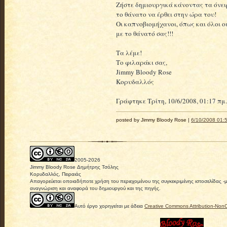
Ζήστε δημιουργικά κάνοντας τα όνε
το θάνατο να έρθει στην ώρα του!
Οι καπνοβιομήχανοι, όπως και όλοι 
με το θάνατό σας!!!
Τα λέμε!
Το φιλαράκι σας,
Jimmy Bloody Rose
Κορυδαλλός
Γράφτηκε Τρίτη, 10/6/2008, 01:17 πμ.
posted by Jimmy Bloody Rose |
6/10/2008 01:5
2005-
2026
Jimmy Bloody Rose Δημήτρης Τσόλης
Κορυδαλλός, Πειραιάς
Απαγορεύεται οποιαδήποτε χρήση του περιεχομένου της συγκεκριμένης ιστοσελίδας -
αναγνώριση και αναφορά του δημιουργού και της πηγής.
Αυτό έργο χορηγείται με άδεια
Creative Commons Attribution-Non