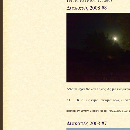
ΤΡΊΤΗ, ΙΟΥΝΊΟΥ 17, 2008
Διακοπές 2008 #8
Απόψε έχει πανσέληνο; Ας με ενημερώ
ΥΓ. "...Κι όμως είμαι ακόμα εδώ, κι αυ
posted by Jimmy Bloody Rose |
6/17/2008 10:1
Διακοπές 2008 #7