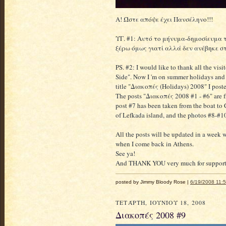
Α! Ώστε απόψε έχει Πανσέληνο!!!
ΥΓ. #1: Αυτό το μήνυμα-δημοσίευμα τ
ξέρω όμως γιατί αλλά δεν ανέβηκε στ
PS. #2: I would like to thank all the vis
Side". Now I 'm on summer holidays and a
title "Διακοπές (Holidays) 2008" I po
The posts "Διακοπές 2008 #1 - #6" are f
post #7 has been taken from the boat to 
of Lefkada island, and the photos #8-#10
All the posts will be updated in a week 
when I come back in Athens.
See ya!
And THANK YOU very much for support
posted by Jimmy Bloody Rose |
6/19/2008 11:5
ΤΕΤΆΡΤΗ, ΙΟΥΝΊΟΥ 18, 2008
Διακοπές 2008 #9