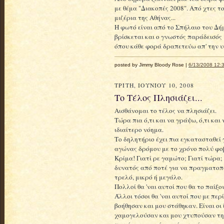
με θέμα "Διακοπές 2008". Από χτες
μιζέρια της Αθήνας...
Η φωτό είναι από το Σπήλαιο του Δή
βρίσκεται και ο γνωστός παράδεισός 
όπου κάθε φορά δραπετεύω απ' την υ
posted by Jimmy Bloody Rose |
6/13/2008 12:3
ΤΡΊΤΗ, ΙΟΥΝΊΟΥ 10, 2008
Το Τέλος Πλησιάζει...
Αισθάνομαι το τέλος να πλησιάζει.
Τώρα πια ό,τι και να γράψω, ό,τι και
ιδιαίτερο νόημα.
Το δηλητήριο έχει πια εγκατασταθεί γ
αγώνας δρόμου με το χρόνο πολύ φοβά
Κρίμα! Γιατί ρε γαμώτο; Γιατί τώρα;
δυνατός από ποτέ για να πραγματοπο
τρελό, μικρό ή μεγάλο.
Πολλοί θα 'ναι αυτοί που θα το παίξ
Άλλοι τόσοι θα 'ναι αυτοί που με περ
βοήθησαν και μου στάθηκαν. Είναι οι 
χαμογελούσαν και μου χτυπούσαν την