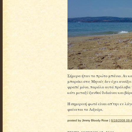
Σήμερα ήταν το πρώτο μπάνιο. Αν και
μπαράκι στις Μηνιές δεν έχει ανοίξε
φραπέ μόνο, παρόλα αυτά πρόλαβα 
κάτι μεταξύ ξανθού Ινδιάνου και βό
Η σημερινή φωτό είναι απ'την εν λόγ
φαίνεται το Λιξούρι.
posted by Jimmy Bloody Rose |
6/18/2008 09:4