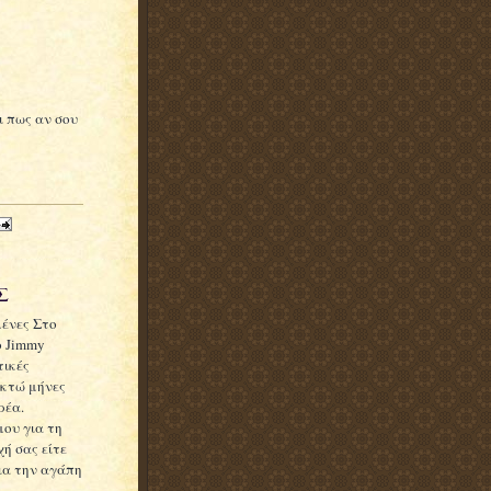
ι πως αν σου
Σ
μένες Στο
ο Jimmy
τικές
οκτώ μήνες
ρέα.
μου για τη
ή σας είτε
για την αγάπη
.