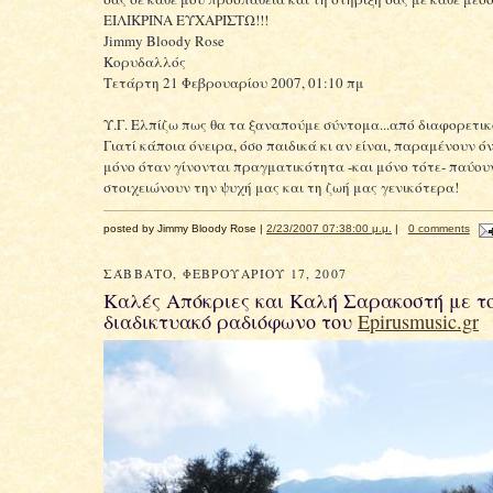
ΕΙΛΙΚΡΙΝΑ ΕΥΧΑΡΙΣΤΩ!!!
Jimmy Bloody Rose
Κορυδαλλός
Τετάρτη 21 Φεβρουαρίου 2007, 01:10 πμ
Υ.Γ. Ελπίζω πως θα τα ξαναπούμε σύντομα...από διαφορετικό
Γιατί κάποια όνειρα, όσο παιδικά κι αν είναι, παραμένουν ό
μόνο όταν γίνονται πραγματικότητα -και μόνο τότε- παύου
στοιχειώνουν την ψυχή μας και τη ζωή μας γενικότερα!
posted by Jimmy Bloody Rose |
2/23/2007 07:38:00 μ.μ.
|
0 comments
ΣΆΒΒΑΤΟ, ΦΕΒΡΟΥΑΡΊΟΥ 17, 2007
Καλές Απόκριες και Καλή Σαρακοστή με τ
διαδικτυακό ραδιόφωνο του
Epirusmusic.gr