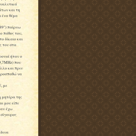
 αναλυτικά
άτων και τη
ι ένα θέμα
'89") παίρνω
το πάθος του,
το δίκαιο και
ς του στα
ρονιά ήταν ο
9,7MHz) που
λλο και πριν
 προσπαθώ να
, με
η μητέρα της
αι μου είπε
ταν έχω
 σίγουρος
έδινα