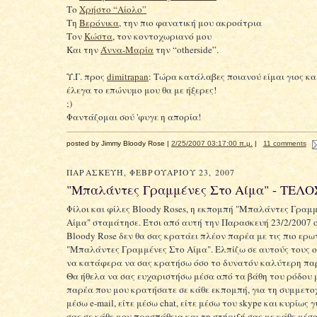
Το
Χρήστο “Αίολο”
Τη
Βερόνικα
, την πιο φανατική μου ακροάτρια
Τον
Κώστα
, τον κοντοχωριανό μου
Και την
Άννα-Μαρία
την “otherside”.
Υ.Γ. προς
dimitrapan
: Τώρα κατάλαβες ποιανού είμαι γιος κα
έλεγα το επώνυμο μου θα με ήξερες!
;)
Φαντάζομαι σού 'φυγε η απορία!
posted by Jimmy Bloody Rose |
2/25/2007 03:17:00 π.μ.
|
11 comments
ΠΑΡΑΣΚΕΥΉ, ΦΕΒΡΟΥΑΡΊΟΥ 23, 2007
"Μπαλάντες Γραμμένες Στο Αίμα" - ΤΕΛΟ
Φίλοι και φίλες Bloody Roses, η εκπομπή "Μπαλάντες Γραμ
Αίμα" σταμάτησε. Έτσι από αυτή την Παρασκευή 23/2/2007 
Bloody Rose δεν θα σας κρατάει πλέον παρέα με τις πιο ερω
"Μπαλάντες Γραμμένες Στο Αίμα". Ελπίζω σε αυτούς τους 
να κατάφερα να σας κρατήσω όσο το δυνατόν καλύτερη πα
Θα ήθελα να σας ευχαριστήσω μέσα από τα βάθη του ρόδου 
παρέα που μου κρατήσατε σε κάθε εκπομπή, για τη συμμετοχ
μέσω e-mail, είτε μέσω chat, είτε μέσω του skype και κυρίως 
σας σε κάθε μου προσπάθεια και τη στήριξή σας με κάθε μέσο