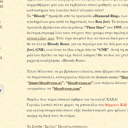
012
συμμαθήτριες μας και να τη βγαίνει στους μαθητές ως ο «γ
014
καπνιστήρια του λυκείου πολύ γέλασαν τότε!
“Bloody”
«Diamond Ring»
Το
προήλθε από το τραγούδι
των
Bon Jovi
αγαπημένων μου (από το δημοτικό), των
. Το συγκε
5
“These Days”
1995
τραγούδι βρίσκεται στο άλμπουμ
του
, ε
16
δεύτερη στροφή λέει τους στίχους που γράφω στην πρώτη σ
ιστοσελίδας μου
. Τότε είχα σκεφτεί πως αν έκανα δικό μου
Bloody Roses
θα το έλεγα
, για να περιέχει και τις δύο μου αγ
2
Jovi, GNR
“GNR”
), ενώ είναι το ίδιο εύηχο όσο το
. Αυτή τη 
μάλλον πρέπει να την είχε πολύς κόσμος! Θα το δεις αν χτυπ
23
μηχανή αναζήτησης «Bloody Rose».
Τέλος θέλοντας να με βρίσκουν εύκολα, όσοι ήξεραν ότι ακ
“
blo
το παρατσούκλι, κατοχυρώνω πέρυσι τα domain-names
“
jimmybloodyrose.gr
”, “
bloodyroses.gr
”,
και παίρνω δάνειο 
“
bloodyrose.com
”
«αγοράσω» το
.
Νομίζω πως τώρα αποκαλύφθηκα για τα καλά! ΧΑΧΑ!
Γυρνάω λοιπόν πέντε φορές τη μπουκάλα του
θάρρους ΚΑΙ 
και εκείνη σταματάει στους εξής διαδικτυακούς μου φίλους 
ακόμη τη δική τους πεντάρα:
Το
Στάθη “Σκύλο” Παναγιωτόπουλο