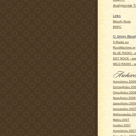
Αναζητώντας Τις
Links
Bloody Rose
BRPC
Ο Jimmy Bloody
X-Radio.eu
RockMachine.gr
BLUE RADIO - w
DGT ROCK - www
WILD RADIO - ww
Αυγούστου 2006
Σεπτεμβρίου 20
Οκτωβρίου 200
Νοεμβρίου 2006
Δεκεμβρίου 200
Ιανουαρίου 200
Φεβρουαρίου 2
Μαΐου 2007
Ιουλίου 2007
Αυγούστου 2007