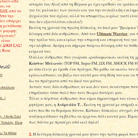
υτούν από
ιστορία του Άλεξ από τη Βέροια με έχει ερεθίσει να γράψω
ου, να
για τις μαλακίες των γονιών και για την συγκάλυψη εγκλημ
ΣΩΣ από το
ψυχολογία του όχλου, αλλά το αποφεύγω, κυρίως γιατί είνα
 Από την
δεν υπάρχει
που δεν εξαντλείται εύκολα!)
ση μετάδοσης
Εκείνη τη χρονιά (τη πρώτη δύσκολη, το δικό μου "βρώμικο 
ε μορφής
Ultimate Warrior
δύναμη από δύο ανθρώπους. Από τον
, για 
έργειας!
την τρέλα του, και κυρίως την επιμονή και υπομονή του για 
 είναι
την αλήθεια. Ακόμη και σήμερα παίρνω δύναμη από το πάθο
ά ΔΙΚΗ ΣΑΣ!
y Rose
κείμενά του.
Ο άλλος άνθρωπος που γνώρισα «ραδιοφωνικά» εκείνη τη χ
Κώστας Μυλωνάς
(TOP FM, Super FM, ΩΧ FM, SHOCK FM 8
με όσα έλεγε με έμαθε ένα πράγμα. Να μάθω να ακούω τον ά
κρίνω κάποιον, να βάζω τον εαυτό μου στη θέση του και να
!!
δω τα πράγματα από τα δικά του μάτια.
Αυτούς τους δύο ανθρώπους αν και δεν τους συνάντησα ποτέ
ο Απόλυτο
επηρέασαν τόσο πολύ που τους θεωρώ πατέρες μου.
Τέλος ο πέμπτος άνθρωπος που είμαι δημιούγημά του είναι 
...!
Ανδρεάδα Τ. .
μητέρας μου, η
Εκείνη τη χρονιά με στήριξε κ
κάτι που θα το θυμάμαι πάντα. Κάποιες δύσκολες στιγμές ό
ανάγκη κάποιον τη βλέπω να έρχεται πάλι κοντά μου. Είμαι
..! Αντίο Σου!
πως πάντα με προσέχει από εκεί ψηλά!
Τσιλιλής, Είναι
2.
Η δεύτερη δύσκολη χρονιά μου ήταν την τρίτη φορά που 
ω Τα Μάτια