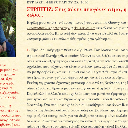
ΚΥΡΙΑΚΉ, ΦΕΒΡΟΥΑΡΊΟΥ 25, 2007
ΣΤΡΙΠΤΙΖ: Στις πέντε σταγόνες αίμα, η
δώρο...
Η φίλη μου, από την όμορφη εποχή του Jeronimo Groovy και 
«κοντοπουλικής παρέας»
, η
Φωτεινούλα
με κάλεσε να γίνω 
αποκαλυπτικός. Κι επειδή δεν μπορώ να αντισταθώ σε ένα τ
«στρουμφάκι» ξεκινάω ευθύς αμέσως να γδύνομαι.
1.
Είμαι δημιούργημα πέντε ανθρώπων. Του δασκάλου μου σ
Σωτήρη Θ.
Δημοτικού
ο οποίος θέλοντας να δείξει στους σ
ότι είναι «ανεξάρτητος» και δεν επηρεαζόταν από τον διευ
Στην
σχολείου που τύχαινε να είναι πατέρας μου, φρόντιζε σε κά
ημερολόγιο
να με προσβάλει, να με μειώνει και να με χτυπάει αραιά και
τε γράφω
πατέρας μου ως γνήσιος δημοκράτης ποτέ δεν έκανε θέμα.
αι, ό,τι
Εκείνη τη χρονιά έχοντας μετακομίσει από τη Νεάπολη της 
ωτογενές
ς καμία
όπου έζησα τα πρώτα μου έντεκα χρόνια, στη πόλη που γενν
πεξεργασία,
Κορυδαλλό, άλλαξα και σχολείο μιας και μετά το έμφραγμ
, ή άλλης
μου ήταν αδύνατο να πηγαινοέρχομαι κάθε μέρα Κορυδαλλό
Άννα Β.
Νεάπολη. Στο νέο μου σχολείο η συμμαθήτρια μου
κ
ίας!!!
πολύτιμη συμπαράσταση, προτροπή και βοήθεια της βαρεμ
αι φίλοι κι
πρόσωπα που
της, μαζεύει υπογραφές για να διώξει το νεοφερμένο κωλόπα
σοκαριστούν,
δεν είναι δυνατόν ο καινούριος να είναι πιο τυχερός από εμ
θούν, ή και
πάρει τη θέση του παραστάτη!!! (Καταραμένη τύχη! Πολλές