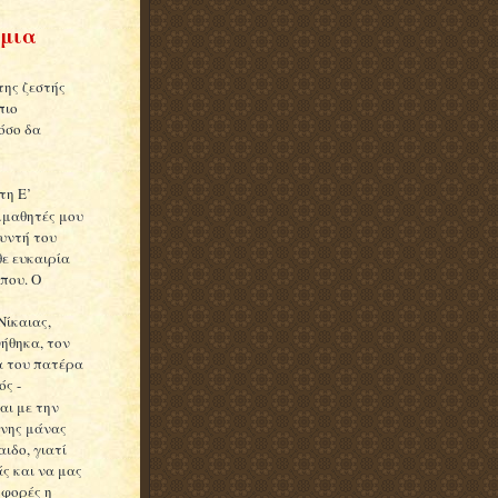
 μια
της ζεστής
πιο
όσο δα
τη Ε’
υμμαθητές μου
θυντή του
θε ευκαιρία
 που. Ο
Νίκαιας,
ήθηκα, τον
α του πατέρα
ς -
αι με την
ένης μάνας
ιδο, γιατί
άς και να μας
 φορές η