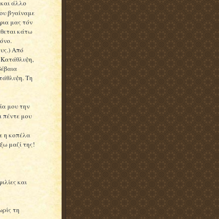
 και άλλο
που βγαίναμε
φια μας τόν
ίθεται κάτω
όνο.
υς.) Από
 Κατάθλιψη,
βέβαια
τάθλιψη. Τη
ία μου την
ι πέντε μου
ε η κοπέλα
ξω μαζί της!
ιλίες και
ωρίς τη