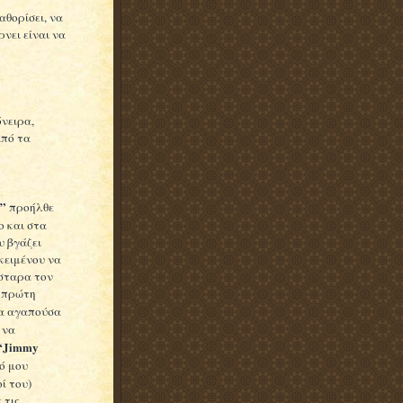
αθορίσει, να
νει είναι να
ς
όνειρα,
από τα
e”
προήλθε
ο και στα
υ βγάζει
κειμένου να
σταρα τον
 πρώτη
τα αγαπούσα
 να
“Jimmy
νό μου
οί του)
 τις