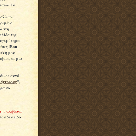
αμάω». Τα
 άλλων
κριμένο
νώ στη
ελίδα της
 συγκρότημα
Bon
άπες (
σκέψη μου
ήσεις σε μια
ούω σε αυτό
odyrose.gr
”,
για να
της αλήθειας
που δεν είδα