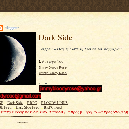
Dark Side
...εξερευνώντας τη σκοτεινή πλευρά του Φεγγαριού...
Συνεργάτες
Jimmy Bloody Rose
Jimmy Bloody Rose
e-mail:
SE
.....
Dark Side
.....
BRPC
.....
BLOODY LINKS
E Feed
.....
Dark Side Feed
.....
BRPC Feed
Ο Jimmy Bloody Rose δεν είναι παράδειγμα προς μίμηση, αλλά προς αποφυγή