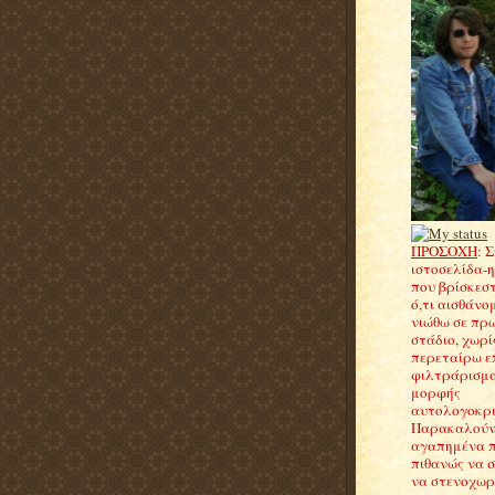
ΠΡΟΣΟΧΗ
: 
ιστοσελίδα-
που βρίσκεσ
ό,τι αισθάνομ
νιώθω σε πρ
στάδιο, χωρί
περεταίρω ε
φιλτράρισμα
μορφής
αυτολογοκρισ
Παρακαλούντ
αγαπημένα 
πιθανώς να 
να στενοχωρη