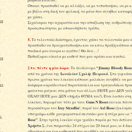
7
Όποιος προσπαθεί να με αλλάξει, να με τυποποιήσει, να με κ
με βάλει στη δική του φυλακή, το μόνο που συνήθως καταφέρ
7
με χάσει.
8
Σιχαίνομαι την αχαριστία και την απαξίωση της ανθρώπινη
008
προσωπικότητας με οποιονδήποτε τρόπο.
5.
Το τελευταίο διάστημα, έχοντας χάσει τα τελευταία μου 
8
προσπαθώ να πραγματοποιήσω και να κάνω πράξη κάποια 
παιδικά μου όνειρα κι αγάπες! Θα δεις…!
9
Παθιάζομαι εύκολα με καθετί που μου αρέσει και αγαπώ.
009
Στις πέντε η μία δώρο
“Jimmy Bloody Ros
:
Το ψευδώνυμο
Ιωνιδείου Σχολής Πειραιά
από τα χρόνια της
. Στο γυμνάσι
9
πρώτα χρόνια του λυκείου κάποιος μαλάκας συνήθιζε να μο
0
διάφορα κοροϊδευτικά παρατσούκλια και τραγουδάκια προ
010
φαίνεται μάγκας στα μάτια των άλλων (ΠΟΤΕ μου ΔΕΝ γού
0
ΟΧΛΟ! ΠΟΤΕ μου ΔΕΝ υπήρξα ΘΥΜΑ του!). Έτσι λοιπόν στη
Guns N Roses
λυκείου, πορωμένος τότε με τους
(αν και πάν
Izzy Stradlin’
Axl Rose
περισσότερο τον
, παρά τον
) ξεκίνησα
υπογράφω κάθε χιουμοριστικό σκιτσάκι μου ή στίχο μου ως
11
Rose”
. Στην τρίτη λυκείου είχα γράψει παρέα με τον διπλα
Χρήστο Σ.
ένα ποιματάκι 24 στίχων (οι 20 δικοί μου, οι 4 δικ
2
υβριστικό για ένα καθηγητή που συνήθιζε να ερωτοτροπεί με