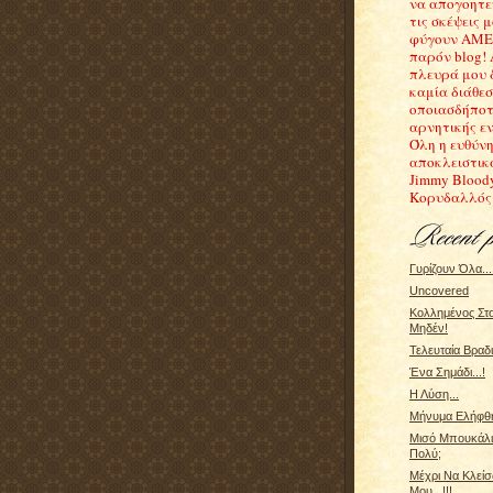
να απογοητε
τις σκέψεις μ
φύγουν ΑΜΕ
παρόν blog!
πλευρά μου 
καμία διάθε
οποιασδήποτ
αρνητικής εν
Όλη η ευθύνη
αποκλειστικ
Jimmy Blood
Κορυδαλλός
Γυρίζουν Όλα...!
Uncovered
Κολλημένος Στ
Μηδέν!
Τελευταία Βραδιά
Ένα Σημάδι...!
Η Λύση...
Μήνυμα Ελήφθη.
Μισό Μπουκάλι 
Πολύ;
Μέχρι Να Κλείσ
Μου...!!!