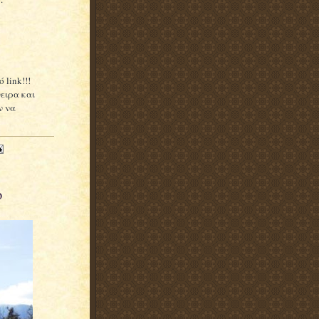
 link!!!
νειρα και
ν να
ο