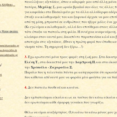
πανελλήνιες εξετάσεις, όπου ο αδερφός μου από άλλη μάνα
 Αλήθειες...
Μιχάλης Σ.
πατέρα,
μια ωραία βραδιά σαν όλες τις άλλες 
για καφεδάκι στο Πασαλιμάνι με τα άλλα αλλάδερφα αδέρ
έπνιξε ο κυκλοθυμισμός του και ξαφνικά άρχισε να μου επιτ
από τη μέση, μπροστά σε ανθρώπους που ήξερε μόλις ένα χρ
(Κι εγώ είμαι κυκλοθυμικός, αλλά δεν επιτίθεμαι στους άλλο
τότε έπαψα να πιστεύω στη φιλία. Η συνέχεια αναμενόμενη.
 Rose ακούει:
κλείσιμο στον εαυτό μου, δεκαπέντε παραπανίσια κιλά και 
αποτυχία στις εξετάσεις. (Ήταν η πρώτη φορά που έπαθα κα
νίκησα τότε. Τη σημερινή δεν ξέρω…!)
ww.blueradio.gr
.dgtrockfm.tk
w.wildradio.gr
3.
Έχω ερωτευτεί μόνο τρεις φορές στη ζωή μου. Στα δεκατρ
Ελένη Τ.
Λαμπρινή Π.
, στα δεκαεπτά μου την
και στα είκοσ
Χρυσούλα - Ζαχαρούλα Ξ.
την
Παρόλο που η τελευταία πάντα με κατηγορούσε ότι αρκούσ
06
που κάθεται απέναντί μου να φοράει μίνι φούστα για να παί
6
4.
Δεν πιστεύω πουθενά και κανένα.
6
7
Δεν εμπιστεύομαι εύκολα κι ως εκ τούτου δεν κάνω εύκολα φ
007
δεν ερωτεύομαι κάθε όμορφη γυναίκα που γνωρίζω.
Θέλω να είμαι ανεξάρτητος. Ό,τι κάνω το κάνω μόνος μου χ
βοήθεια κανενός.