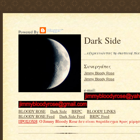
Powered By
Dark Side
...εξερευνώντας τη σκοτεινή πλ
Συνεργάτες
Jimmy Bloody Rose
Jimmy Bloody Rose
e-mail:
BLOODY ROSE
.....
Dark Side
.....
BRPC
.....
BLOODY LINKS
BLOODY ROSE Feed
.....
Dark Side Feed
.....
BRPC Feed
ΠΡΟΣΟΧΗ
: Ο Jimmy Bloody Rose δεν είναι παράδειγμα προς μίμη