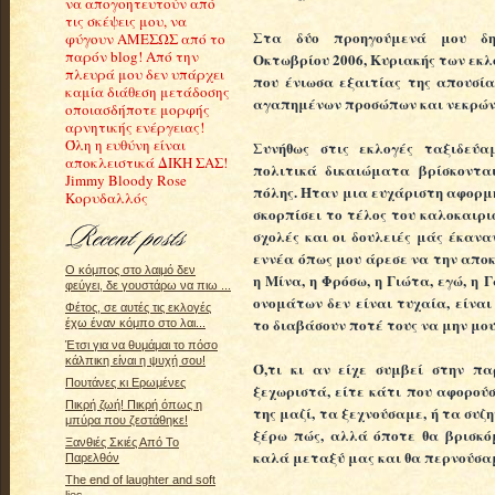
να απογοητευτούν από
τις σκέψεις μου, να
Στα δύο προηγούμενά μου δη
φύγουν ΑΜΕΣΩΣ από το
παρόν blog! Από την
Οκτωβρίου 2006, Κυριακής των εκλ
πλευρά μου δεν υπάρχει
που ένιωσα εξαιτίας της απουσί
καμία διάθεση μετάδοσης
αγαπημένων προσώπων και νεκρών
οποιασδήποτε μορφής
αρνητικής ενέργειας!
Όλη η ευθύνη είναι
Συνήθως στις εκλογές ταξιδεύα
αποκλειστικά ΔΙΚΗ ΣΑΣ!
πολιτικά δικαιώματα βρίσκονται
Jimmy Bloody Rose
πόλης. Ήταν μια ευχάριστη αφορμή
Κορυδαλλός
σκορπίσει το τέλος του καλοκαιρι
σχολές και οι δουλειές μάς έκαν
εννέα όπως μου άρεσε να την αποκα
Ο κόμπος στο λαιμό δεν
η Μίνα, η Φρόσω, η Γιώτα, εγώ, η 
φεύγει, δε γουστάρω να πιω ...
ονομάτων δεν είναι τυχαία, είναι
Φέτος, σε αυτές τις εκλογές
το διαβάσουν ποτέ τους να μην μου
έχω έναν κόμπο στο λαι...
Έτσι για να θυμάμαι το πόσο
κάλπικη είναι η ψυχή σου!
Ό,τι κι αν είχε συμβεί στην πα
Πουτάνες κι Ερωμένες
ξεχωριστά, είτε κάτι που αφορούσ
Πικρή ζωή! Πικρή όπως η
της μαζί, τα ξεχνούσαμε, ή τα συζ
μπύρα που ζεστάθηκε!
ξέρω πώς, αλλά όποτε θα βρισκ
Ξανθιές Σκιές Από Το
καλά μεταξύ μας και θα περνούσα
Παρελθόν
The end of laughter and soft