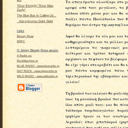
lies
Τα απογεύματα αλωνίζαμε στο χω
Τέλος Εποχής! Τέλος Μιας
κρυφά από τους μεγάλους, τα β
Ζωής!
κάποιο σπίτι μόνοι μας και θα 
The Blue Bus Is Calling Us...
παίζει πάντα Πουλόπουλο που θ
...Και εγέννετω Dark Side!
θυμάμαι τον άντρα της-anyway!) κα
Links
Αφού θα λέγαμε τα νέα μας και τ
Bloody Rose
καθημερινότητα και το μέλλον μ
BRPC
λεπτομέρεια τις γκομενικές μα
Ο Jimmy Bloody Rose ακούει:
δεύτερου και τρίτου ποτηριού ο
X-Radio.eu
αρχίσουν να πέφτουν τα βλέφαρα 
RockMachine.gr
θα είχε γύρει στο κρεβάτι και θα 
BLUE RADIO - www.blueradio.gr
μου πάντα καρφωμένα πάνω τ
DGT ROCK - www.dgtrockfm.tk
τηλεπεριοδικό της εβδομάδας και
WILD RADIO - www.wildradio.gr
γελάνε!
Τη βραδιά των εκλογών θα μαζευό
ίσως τη μοναδική βραδιά που κα
ίδιο σπίτι μαζί τους- και θα πίν
τσίπουρο τσιμπολογώντας παράλ
(μητέρα τριών εκ των ανωτέρω
Λιχουδιές όπως μπατσαριά (χορ
χορταρικά που αντί για φύλλο έχ