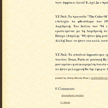
τους ψηφίσεις ξανά! Ε, όχι! Δεν π
Υ.Γ.Νο1: Το τραγούδι "The Color Of 
επιτυχία το φθινόπωρο του 19
Λαμπρινή. Τον Ιούλιο του '94 ε
ερωτευμένος με τη Λαμπρινή, δε
Πάσχα (Απρίλης '95) ήταν ήδη μαζί
Αλέξη! Ίσως να ήταν για καλό, για
Υ.Γ.Νο2: Το αποψινό δημοσίευμα γ
ταινίας Texas, Paris σε μουσική Ry
μου αρέσει η συγκεκριμένη ταινία εί
αν ήταν μελαχρινή θα της έφερνε 
posted by Jimmy Bloody Rose |
11/05/2006 02:
0 Comments:
Δημοσίευση σχολίου
<< Home