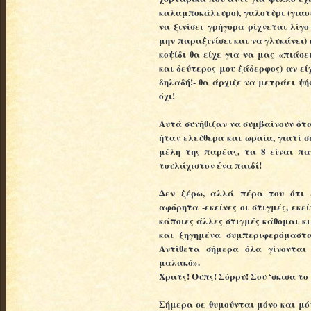
καλαμποκάλευρο), γαλοτύρι (γιαο
να ξινίσει γρήγορα ρίχνεται λίγο
μην παραξινίσει και να γλυκάνει)
κοψίδι θα είχε για να μας «πιάσε
και δεύτερος μου ξάδερφος) αν εί
δηλαδή!- θα άρχιζε να μετράει ψήφ
όχι!
Αυτά συνήθιζαν να συμβαίνουν ότ
ήταν ελεύθερα και ωραία, γιατί σ
μέλη της παρέας, τα 8 είναι πα
τουλάχιστον ένα παιδί!
Δεν ξέρω, αλλά πέρα του ότι ε
αφόρητα -εκείνες οι στιγμές, εκε
κάποιες άλλες στιγμές κάθομαι κι
και ξηγημένα συμπεριφερόμαστα
Αντίθετα σήμερα όλα γίνονται 
μαλακό».
Χρατς! Ουπς! Σόρρυ! Σου ‘σκισα το
Σήμερα σε θυμούνται μόνο και μόν