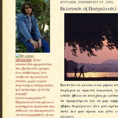
ΚΥΡΙΑΚΉ, ΝΟΕΜΒΡΊΟΥ 05, 2006
Εκλογικός (ή Πασχαλινός)
ΠΡΟΣΟΧΗ
: Στην
ιστοσελίδα-ημερολόγιο
που βρίσκεστε γράφω
ό,τι αισθάνομαι, ό,τι
νιώθω σε πρωτογενές
στάδιο, χωρίς καμία
Κοντεύει να κλείσει ένας μήνας α
περεταίρω επεξεργασία,
φιλτράρισμα, ή άλλης
περίεργο κι αρκετά λακωνικό, γι
μορφής
απόψε ήθελα να συνεχίσω με κάποι
αυτολογοκρισίας!!!
το προηγούμενο για να μην αφήσ
Παρακαλούνται φίλοι κι
σβήσω περιέργειες (δεν μου αρέσ
αγαπημένα πρόσωπα που
πιθανώς να σοκαριστούν,
ποτέ δεν μου άρεσε και ούτε ε
να στενοχωρηθούν, ή και
άλλους).