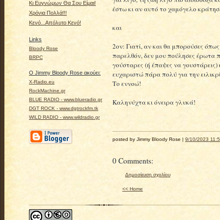
Κι Ευγνώμων Θα Σου Είμαι!
έστω κι αν αυτό το χαμόγελο κράτησε
Χρόνια Πολλά!!!
Κενό...Απόλυτο Κενό!
και
Links
2ον: Γιατί, αν και θα μπορούσες όπω
Bloody Rose
παρελθόν, δεν μου πούλησες έρωτα πρ
BRPC
γούσταρες (ή έπαψες να γουστάρεις) κ
ευχαριστώ πάρα πολύ για την ειλικρί
Ο Jimmy Bloody Rose ακούει:
Το εννοώ!
X-Radio.eu
RockMachine.gr
BLUE RADIO - www.blueradio.gr
Καληνύχτα κι όνειρα γλυκά!
DGT ROCK - www.dgtrockfm.tk
WILD RADIO - www.wildradio.gr
posted by Jimmy Bloody Rose |
9/10/2023 11:5
0 Comments:
Δημοσίευση σχολίου
<< Home