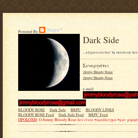
Powered By
Dark Side
...εξερευνώντας τη σκοτεινή πλ
Συνεργάτες
Jimmy Bloody Rose
Jimmy Bloody Rose
e-mail:
BLOODY ROSE
.....
Dark Side
.....
BRPC
.....
BLOODY LINKS
BLOODY ROSE Feed
.....
Dark Side Feed
.....
BRPC Feed
ΠΡΟΣΟΧΗ
: Ο Jimmy Bloody Rose δεν είναι παράδειγμα προς μίμη