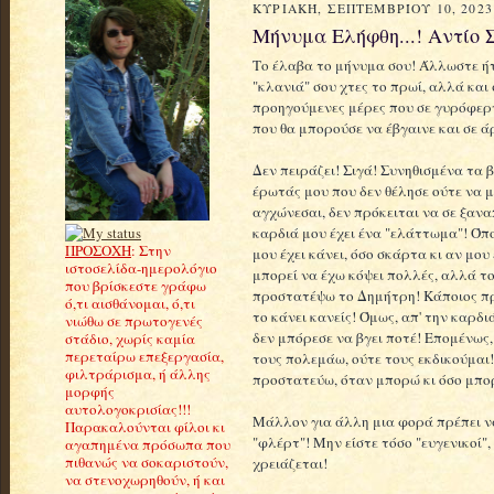
ΚΥΡΙΑΚΉ, ΣΕΠΤΕΜΒΡΊΟΥ 10, 2023
Μήνυμα Ελήφθη...! Αντίο 
Το έλαβα το μήνυμα σου! Άλλωστε ήτ
"κλανιά" σου χτες το πρωί, αλλά και 
προηγούμενες μέρες που σε γυρόφερ
που θα μπορούσε να έβγαινε και σε 
Δεν πειράζει! Σιγά! Συνηθισμένα τα 
έρωτάς μου που δεν θέλησε ούτε να με 
αγχώνεσαι, δεν πρόκειται να σε ξανα
καρδιά μου έχει ένα "ελάττωμα"! Όποιο
ΠΡΟΣΟΧΗ
: Στην
μου έχει κάνει, όσο σκάρτα κι αν μο
ιστοσελίδα-ημερολόγιο
μπορεί να έχω κόψει πολλές, αλλά το
που βρίσκεστε γράφω
προστατέψω το Δημήτρη! Κάποιος πρέ
ό,τι αισθάνομαι, ό,τι
το κάνει κανείς! Όμως, απ' την καρδι
νιώθω σε πρωτογενές
δεν μπόρεσε να βγει ποτέ! Επομένως
στάδιο, χωρίς καμία
περεταίρω επεξεργασία,
τους πολεμάω, ούτε τους εκδικούμαι
φιλτράρισμα, ή άλλης
προστατεύω, όταν μπορώ κι όσο μπο
μορφής
αυτολογοκρισίας!!!
Μάλλον για άλλη μια φορά πρέπει να
Παρακαλούνται φίλοι κι
"φλέρτ"! Μην είστε τόσο "ευγενικοί",
αγαπημένα πρόσωπα που
πιθανώς να σοκαριστούν,
χρειάζεται!
να στενοχωρηθούν, ή και