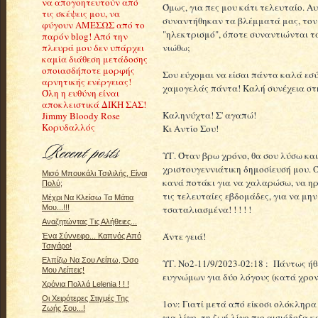
να απογοητευτούν από
Όμως, για πες μου κάτι τελευταίο. Α
τις σκέψεις μου, να
συναντήθηκαν τα βλέμματά μας, τον
φύγουν ΑΜΕΣΩΣ από το
"ηλεκτρισμό", όποτε συναντιώνται τ
παρόν blog! Από την
νιώθω;
πλευρά μου δεν υπάρχει
καμία διάθεση μετάδοσης
οποιασδήποτε μορφής
Σου εύχομαι να είσαι πάντα καλά εσύ
αρνητικής ενέργειας!
χαμογελάς πάντα! Καλή συνέχεια στ
Όλη η ευθύνη είναι
αποκλειστικά ΔΙΚΗ ΣΑΣ!
Καληνύχτα! Σ' αγαπώ!
Jimmy Bloody Rose
Κορυδαλλός
Κι Αντίο Σου!
ΥΓ. Όταν βρω χρόνο, θα σου λύσω και
χριστουγεννιάτικη δημοσίευσή μου.
Μισό Μπουκάλι Τσιλιλής, Είναι
κανά ποτάκι για να χαλαρώσω, να ηρ
Πολύ;
τις τελευταίες εβδομάδες, για να μην
Μέχρι Να Κλείσω Τα Μάτια
τσαταλιασμένα! ! ! ! !
Μου...!!!
Αναζητώντας Τις Αλήθειες...
Άντε γειά!
Ένα Σύννεφο... Καπνός Από
Τσιγάρο!
Ελπίζω Να Σου Λείπω, Όσο
ΥΓ. Νο2-11/9/2023-02:18 : Πάντως ήθε
Μου Λείπεις!
ευγνώμων για δύο λόγους (κατά χρον
Χρόνια Πολλά Lelenia ! ! !
Οι Χειρότερες Στιγμές Της
1ον: Γιατί μετά από είκοσι ολόκληρα 
Ζωής Σου...!
για λίγο, τη ζωή λίγο πιο αισιόδοξα 