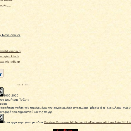
ουλές...
 Rose ακούει:
ww.blueradio.gr
.dgtrockfm.tk
w.wildradio.gr
2005-
2026
ose Δημήτρης Τσόλης
ραιάς
οιαδήποτε χρήση του περιεχομένου της συγκεκριμένης ιστοσελίδας -μέρους ή εξ' ολοκλήρου- χωρ
αναφορά του δημιουργού και της πηγής.
Αυτό έργο χορηγείται με άδεια
Creative Commons Attribution-NonCommercial-ShareAlike 3.0 Ε