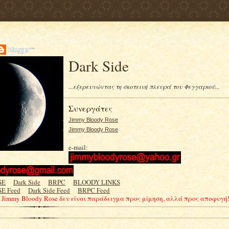
Dark Side
...εξερευνώντας τη σκοτεινή πλευρά του Φεγγαριού...
Συνεργάτες
Jimmy Bloody Rose
Jimmy Bloody Rose
e-mail:
SE
.....
Dark Side
.....
BRPC
.....
BLOODY LINKS
E Feed
.....
Dark Side Feed
.....
BRPC Feed
Ο Jimmy Bloody Rose δεν είναι παράδειγμα προς μίμηση, αλλά προς αποφυγή