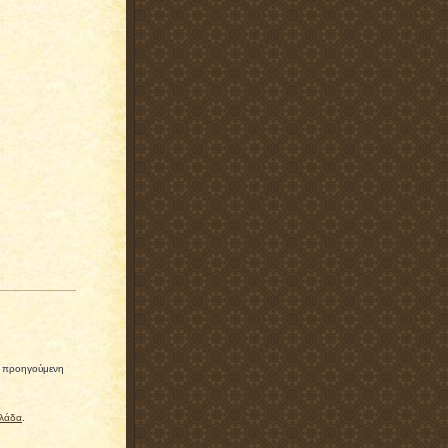
ίς προηγούμενη
λλάδα
.