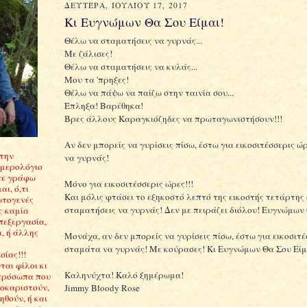
ΔΕΥΤΈΡΑ, ΙΟΥΛΊΟΥ 17, 2017
Κι Ευγνώμων Θα Σου Είμαι!
Θέλω να σταματήσεις να γυρνάς...
Με ζάλισες!
Θέλω να σταματήσεις να κυλάς...
Μου τα 'πρηξες!
Θέλω να πάψω να παίζω στην ταινία σου...
Έπληξα! Βαρέθηκα!
Βρες άλλους Καραγκιόζηδες να πρωταγωνιστήσουν!!!
Αν δεν μπορείς να γυρίσεις πίσω, έστω για εικοσιτέσσερις ώ
Στην
να γυρνάς!
ημερολόγιο
τε γράφω
Μόνο για εικοσιτέσσερις ώρες!!!
αι, ό,τι
Και μόλις φτάσει το εξηκοστό λεπτό της εικοστής τετάρτης
ωτογενές
σταματήσεις να γυρνάς! Δεν με πειράζει διόλου! Ευγνώμων θ
ς καμία
πεξεργασία,
, ή άλλης
Μονάχα, αν δεν μπορείς να γυρίσεις πίσω, έστω για εικοσιτέ
σταμάτα να γυρνάς! Με κούρασες! Κι Ευγνώμων Θα Σου Είμ
ίας!!!
αι φίλοι κι
Καληνύχτα! Καλό ξημέρωμα!
πρόσωπα που
σοκαριστούν,
Jimmy Bloody Rose
θούν, ή και