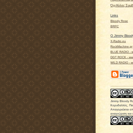
Όχι Άλλες Συμβ
Links
Bloody Rose
BRPC
Ο Jimmy Bloody
X-Radio.eu
RockMachine.gr
BLUE RADIO - w
DGT ROCK - www
WILD RADIO - ww
Jimmy Bloody R
Κορυδαλλός, Πει
Απαγορεύεται οπ
αναγνώριση και 