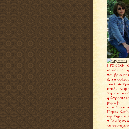
ΠΡΟΣΟΧΗ
: 
ιστοσελίδα-
που βρίσκεσ
ό,τι αισθάνομ
νιώθω σε πρ
στάδιο, χωρί
περεταίρω ε
φιλτράρισμα
μορφής
αυτολογοκρισ
Παρακαλούντ
αγαπημένα 
πιθανώς να 
να στενοχωρη