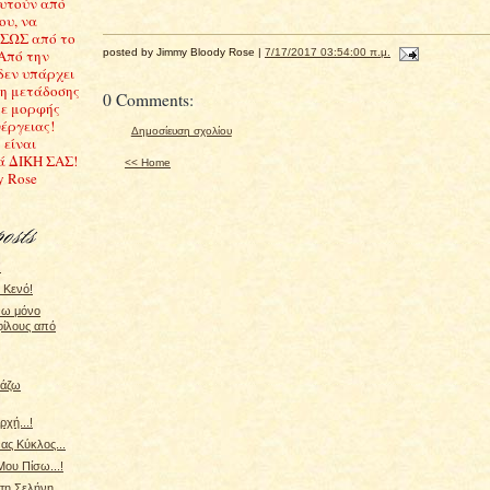
υτούν από
ου, να
ΣΩΣ από το
posted by Jimmy Bloody Rose |
7/17/2017 03:54:00 π.μ.
 Από την
δεν υπάρχει
ση μετάδοσης
0 Comments:
ε μορφής
έργειας!
Δημοσίευση σχολίου
 είναι
ά ΔΙΚΗ ΣΑΣ!
<< Home
y Rose
!
 Κενό!
νω μόνο
φίλους από
μάζω
ρχή...!
ας Κύκλος...
Μου Πίσω...!
τη Σελήνη