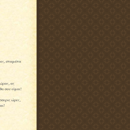
ρες, σταμάτα
 ώρας, ας
α σου είμαι!
σσερις ώρες,
αι!