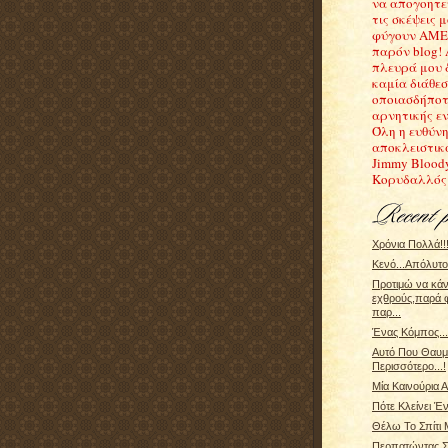
να απογοητε
τις σκέψεις μ
φύγουν ΑΜΕ
παρόν blog!
πλευρά μου 
καμία διάθε
οποιασδήποτ
αρνητικής εν
Όλη η ευθύνη
αποκλειστικ
Jimmy Blood
Κορυδαλλός
Χρόνια Πολλά!!
Κενό...Απόλυτο
Προτιμώ να κά
εχθρούς,παρά 
παρ...
Ένας Κόμπος...
Αυτό Που Θαυ
Περισσότερο...!
Μία Καινούρια Α
Πότε Κλείνει Έν
Θέλω Το Σπίτι 
Περπατώντας Σ