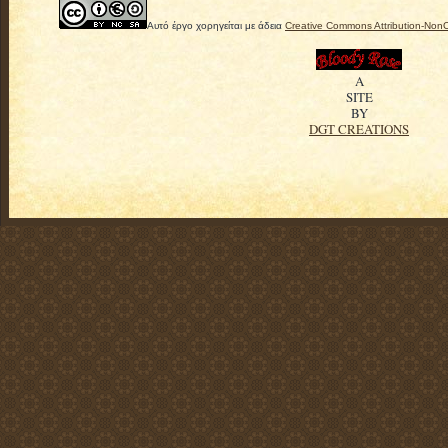
Αυτό έργο χορηγείται με άδεια
Creative Commons Attribution-Non
A
SITE
BY
DGT CREATIONS