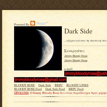
Powered By
Dark Side
...εξερευνώντας τη σκοτεινή πλ
Συνεργάτες
Jimmy Bloody Rose
Jimmy Bloody Rose
e-mail:
BLOODY ROSE
.....
Dark Side
.....
BRPC
.....
BLOODY LINKS
BLOODY ROSE Feed
.....
Dark Side Feed
.....
BRPC Feed
ΠΡΟΣΟΧΗ
: Ο Jimmy Bloody Rose δεν είναι παράδειγμα προς μίμη