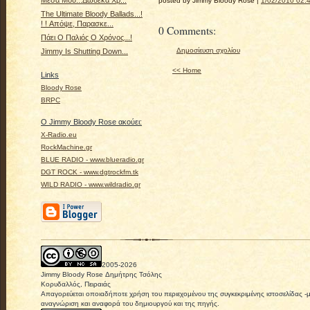
Μέσα Μου...Δώδεκα Χρ...
posted by Jimmy Bloody Rose |
1/02/2010 02:4
The Ultimate Bloody Ballads...!
! ! Απόψε, Παρασκε...
0 Comments:
Πάει Ο Παλιός Ο Χρόνος...!
Δημοσίευση σχολίου
Jimmy Is Shutting Down...
<< Home
Links
Bloody Rose
BRPC
Ο Jimmy Bloody Rose ακούει:
X-Radio.eu
RockMachine.gr
BLUE RADIO - www.blueradio.gr
DGT ROCK - www.dgtrockfm.tk
WILD RADIO - www.wildradio.gr
2005-
2026
Jimmy Bloody Rose Δημήτρης Τσόλης
Κορυδαλλός, Πειραιάς
Απαγορεύεται οποιαδήποτε χρήση του περιεχομένου της συγκεκριμένης ιστοσελίδας -
αναγνώριση και αναφορά του δημιουργού και της πηγής.