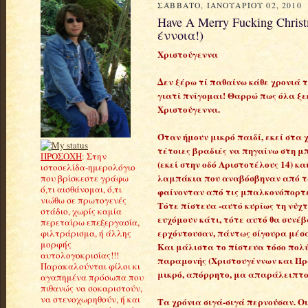
ΣΆΒΒΑΤΟ, ΙΑΝΟΥΑΡΊΟΥ 02, 2010
Have A Merry Fucking Chris
έννοια!)
Χριστούγεννα
Δεν ξέρω τί παθαίνω κάθε χρονιά τ
γιατί πνίγομαι! Θαρρώ πως όλα ξ
Χριστούγεννα.
Όταν ήμουν μικρό παιδί, εκεί στα 
τέτοιες βραδιές να πηγαίνω στη μ
ΠΡΟΣΟΧΗ
: Στην
(εκεί στην οδό Αριστοτέλους 14) κα
ιστοσελίδα-ημερολόγιο
λαμπάκια που αναβόσβηναν από τα
που βρίσκεστε γράφω
ό,τι αισθάνομαι, ό,τι
φαίνονταν από τις μπαλκονόπορτε
νιώθω σε πρωτογενές
Τότε πίστευα -αυτό κυρίως τη νύχ
στάδιο, χωρίς καμία
ευχόμουν κάτι, τότε αυτό θα συνέβ
περεταίρω επεξεργασία,
ερχόντουσαν, πάντως σίγουρα μέσα
φιλτράρισμα, ή άλλης
μορφής
Και μάλιστα το πίστευα τόσο πολύ
αυτολογοκρισίας!!!
παραμονής (Χριστουγέννων και Πρ
Παρακαλούνται φίλοι κι
μικρό, απόρρητο, μα απαράλειπτο 
αγαπημένα πρόσωπα που
πιθανώς να σοκαριστούν,
να στενοχωρηθούν, ή και
Τα χρόνια σιγά-σιγά περνούσαν. Οι