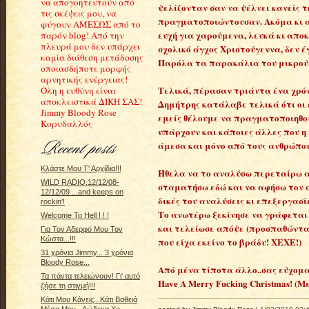
να απογοητευτούν από
ψελίζονταν σαν να ψέλνει κανείς τ
τις σκέψεις μου, να
πραγματοποιώντουσαν. Ακόμα κι αυ
φύγουν ΑΜΕΣΩΣ από το
ευχή για χαρούμενα, λευκά κι απο
παρόν blog! Από την
πλευρά μου δεν υπάρχει
σχολικό άγχος Χριστούγεννα, δεν 
καμία διάθεση μετάδοσης
Παρόλα τα παρακάλια του μικρού
οποιασδήποτε μορφής
αρνητικής ενέργειας!
Τελικά, πέρασαν τριάντα ένα χρόν
Όλη η ευθύνη είναι
αποκλειστικά ΔΙΚΗ ΣΑΣ!
Δημήτρης κατάλαβε τελικά ότι οι
Jimmy Bloody Rose
εμείς θέλουμε να πραγματοποιηθού
Κορυδαλλός
υπάρχουν και κάποιες άλλες που 
άμεσα και μόνο από τους ανθρώπο
Κλάστε Μου Τ' Αρχίδια!!!
Ήθελα να το αναλύσω περεταίρω α
WILD RADIO:12/12/08-
σταματήσω εδώ και να αφήσω τον α
12/12/09 ...and keeps on
δικές του αναλύσεις κι επεξεργασί
rockin'!
Το ανωτέρω ξεκίνησε να γράφεται
Welcome To Hell ! ! !
και τελείωσε απόψε (προσπαθώντας 
Για Τον Αδερφό Μου Τον
Κώστα...!!!
που είχα εκείνο το βράδυ! ΧΕΧΕ!)
31 χρόνια Jimmy... 3 χρόνια
Bloody Rose...
Από μένα τίποτα άλλο..σας εύχομαι
Τα πάντα τελειώνουν! Γι' αυτό
Have A Merry Fucking Christmas! (Μ
ζήσε τη στιγμή!!!
Κάτι Μου Κάνεις...Κάτι Βαθειά