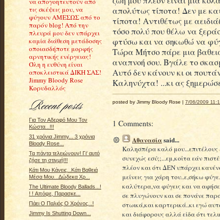
ζωή μου πλέον είναι μία κόλα
να απογοητευτούν από
απολύτως τίποτα! Δεν με κα
τις σκέψεις μου, να
φύγουν ΑΜΕΣΩΣ από το
τίποτα! Αντιθέτως με αειδιά
παρόν blog! Από την
τόσο πολύ που θέλω να ξερά
πλευρά μου δεν υπάρχει
φτύσω και να σηκωθώ να φύ
καμία διάθεση μετάδοσης
οποιασδήποτε μορφής
Τώρα Μήτσο πάρε μια βαθει
αρνητικής ενέργειας!
αναπνοή σου. Βγάλε το σκασ
Όλη η ευθύνη είναι
Αυτό δεν κάνουν κι οι πουτάν
αποκλειστικά ΔΙΚΗ ΣΑΣ!
Jimmy Bloody Rose
Καληνύχτα! ...κι ας ξημερώσ
Κορυδαλλός
posted by Jimmy Bloody Rose |
7/06/2009 11:1
Για Τον Αδερφό Μου Τον
1 Comments:
Κώστα...!!!
31 χρόνια Jimmy... 3 χρόνια
Αθανασία
said...
Bloody Rose...
Καλησπέρα καλό μου...επιτέλους 
Τα πάντα τελειώνουν! Γι' αυτό
συνεχώς εσύ;;...εμ,κοίτα εάν πιστ
ζήσε τη στιγμή!!!
πλέον και ότι ΔΕΝ υπάρχει κανένα
Κάτι Μου Κάνεις...Κάτι Βαθειά
μείνεις για χάρη του..ε,σήκω φύγε
Μέσα Μου...Δώδεκα Χρ...
καλύτερα,να φύγεις και να αφήσει
The Ultimate Bloody Ballads...!
! ! Απόψε, Παρασκε...
σε πλυγώνουν και σε πονάνε παρά
στωικά,και καρτερικά..κι εγώ αυ
Πάει Ο Παλιός Ο Χρόνος...!
και διάφορους αλλά είδα ότι τελι
Jimmy Is Shutting Down...