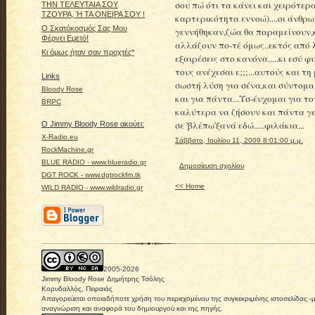
σου πώ ότι τα κάνει και χειρότερ
ΤΗΝ ΤΕΛΕΥΤΑΙΑ ΣΟΥ
ΤΖΟΥΡΑ, Ή ΤΑ ΟΝΕΙΡΑ ΣΟΥ !
καρτερικότητα εννοώ)....οι άνθρω
Ο Σκατόκοσμός Σας Μου
γεννήθηκαν,ζώα θα παραμείνουν,κ
Φέρνει Εμετό!
αλλάζουν πο-τέ όμως..εκτός από λ
Κι όμως ήταν σαν προχτές*
εξαιρέσεις στο κανόνα.....κι εσύ
τους ανέχεσαι ε;;;...αυτούς και τη
Links
σωστή λύση για σένα,και σύντομα 
Bloody Rose
και για πάντα...Υσ-έυχομαι για τ
BRPC
καλύτερα να ζήσουν και πάντα γερ
σε 'βλέπω'ξανά εδώ.....φιλάκια...
Ο Jimmy Bloody Rose ακούει:
X-Radio.eu
Σάββατο, Ιουλίου 11, 2009 8:01:00 μ.μ.
RockMachine.gr
BLUE RADIO - www.blueradio.gr
Δημοσίευση σχολίου
DGT ROCK - www.dgtrockfm.tk
<< Home
WILD RADIO - www.wildradio.gr
2005-
2026
Jimmy Bloody Rose Δημήτρης Τσόλης
Κορυδαλλός, Πειραιάς
Απαγορεύεται οποιαδήποτε χρήση του περιεχομένου της συγκεκριμένης ιστοσελίδας -
αναγνώριση και αναφορά του δημιουργού και της πηγής.