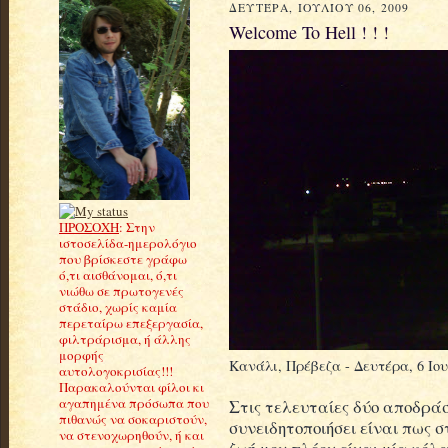
ΔΕΥΤΈΡΑ, ΙΟΥΛΊΟΥ 06, 2009
Welcome To Hell ! ! !
ΠΡΟΣΟΧΗ
: Στην
ιστοσελίδα-ημερολόγιο
που βρίσκεστε γράφω
ό,τι αισθάνομαι, ό,τι
νιώθω σε πρωτογενές
στάδιο, χωρίς καμία
περεταίρω επεξεργασία,
φιλτράρισμα, ή άλλης
μορφής
Κανάλι, Πρέβεζα - Δευτέρα, 6 Ιουλ
αυτολογοκρισίας!!!
Παρακαλούνται φίλοι κι
αγαπημένα πρόσωπα που
Στις τελευταίες δύο αποδράσ
πιθανώς να σοκαριστούν,
συνειδητοποιήσει είναι πως 
να στενοχωρηθούν, ή και