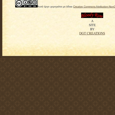
Αυτό έργο χορηγείται με άδεια
Creative Commons Attribution-Non
A
SITE
BY
DGT CREATIONS