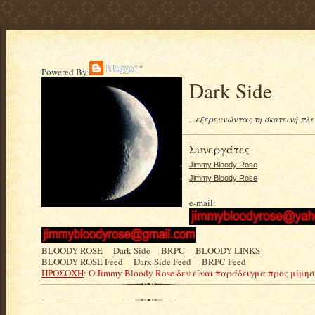
Powered By
Dark Side
...εξερευνώντας τη σκοτεινή πλ
Συνεργάτες
Jimmy Bloody Rose
Jimmy Bloody Rose
e-mail:
BLOODY ROSE
.....
Dark Side
.....
BRPC
.....
BLOODY LINKS
BLOODY ROSE Feed
.....
Dark Side Feed
.....
BRPC Feed
ΠΡΟΣΟΧΗ
: Ο Jimmy Bloody Rose δεν είναι παράδειγμα προς μίμη