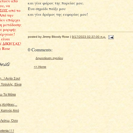
υτούν από
και γίνε φάρος της πορείας μου.
ου, να
Ένα σημάδι παίξε μου
ΣΩΣ από το
και γίνε δρόμος της ευφορίας μου!
 Από την
δεν υπάρχει
ση μετάδοσης
ε μορφής
έργειας!
posted by Jimmy Bloody Rose |
9/17/2023 02:37:00 π.μ.
 είναι
ά ΔΙΚΗ ΣΑΣ!
y Rose
0 Comments:
Δημοσίευση σχολίου
<< Home
..! Αντίο Σου!
Τσιλιλής, Είναι
ω Τα Μάτια
 Αλήθειες...
. Καπνός Από
 Λείπω, Όσο
enia ! ! !