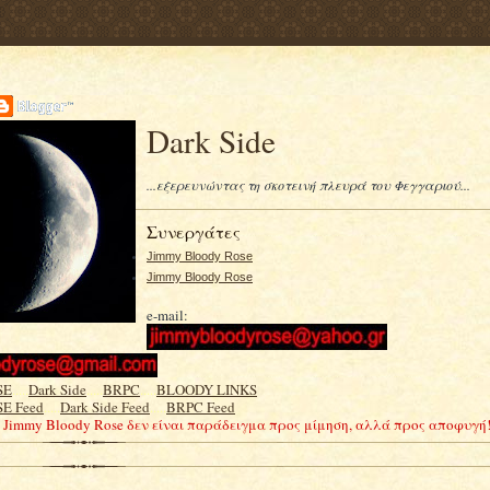
Dark Side
...εξερευνώντας τη σκοτεινή πλευρά του Φεγγαριού...
Συνεργάτες
Jimmy Bloody Rose
Jimmy Bloody Rose
e-mail:
SE
.....
Dark Side
.....
BRPC
.....
BLOODY LINKS
E Feed
.....
Dark Side Feed
.....
BRPC Feed
Ο Jimmy Bloody Rose δεν είναι παράδειγμα προς μίμηση, αλλά προς αποφυγή