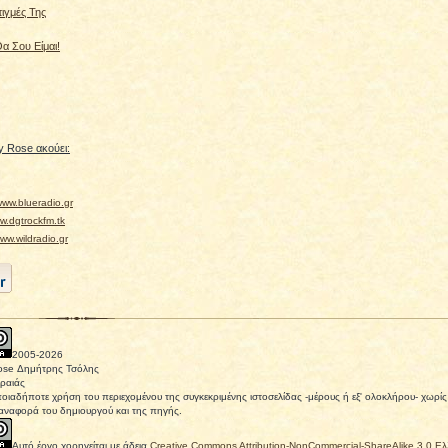
τιγμές Της
α Σου Είμαι!
 Rose ακούει:
ww.blueradio.gr
.dgtrockfm.tk
w.wildradio.gr
2005-
2026
ose Δημήτρης Τσόλης
ραιάς
οιαδήποτε χρήση του περιεχομένου της συγκεκριμένης ιστοσελίδας -μέρους ή εξ' ολοκλήρου- χωρ
αναφορά του δημιουργού και της πηγής.
Αυτό έργο χορηγείται με άδεια
Creative Commons Attribution-NonCommercial-ShareAlike 3.0 Ε