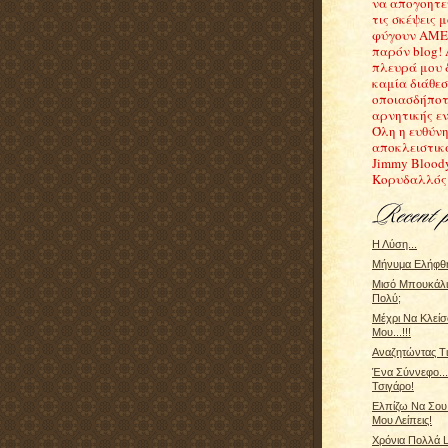
να απογοητε
τις σκέψεις μ
φύγουν ΑΜΕ
παρόν blog!
πλευρά μου 
καμία διάθε
οποιασδήποτ
αρνητικής εν
Όλη η ευθύνη
αποκλειστικ
Jimmy Blood
Κορυδαλλός
Η Λύση...
Μήνυμα Ελήφθη.
Μισό Μπουκάλι 
Πολύ;
Μέχρι Να Κλείσ
Μου...!!!
Αναζητώντας Τις
Ένα Σύννεφο..
Τσιγάρο!
Ελπίζω Να Σου
Μου Λείπεις!
Χρόνια Πολλά Lel