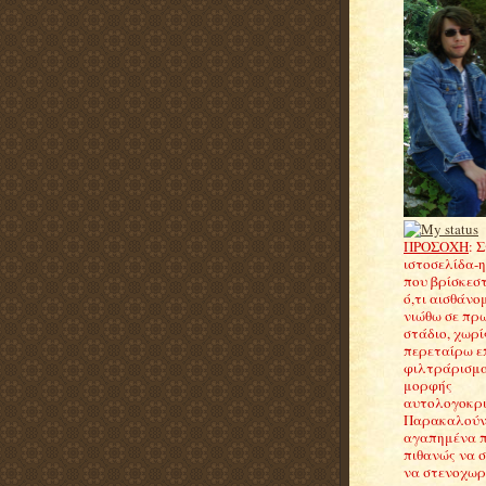
ΠΡΟΣΟΧΗ
: 
ιστοσελίδα-
που βρίσκεσ
ό,τι αισθάνομ
νιώθω σε πρ
στάδιο, χωρί
περεταίρω ε
φιλτράρισμα
μορφής
αυτολογοκρισ
Παρακαλούντ
αγαπημένα 
πιθανώς να 
να στενοχωρη