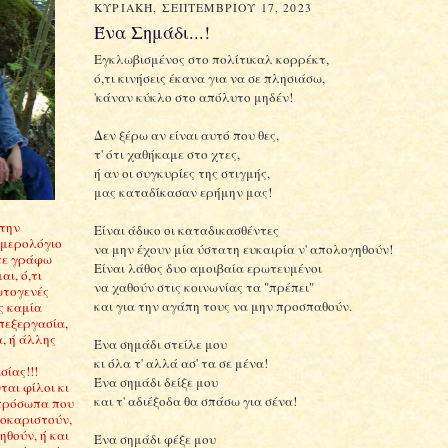
ΚΥΡΙΑΚΉ, ΣΕΠΤΕΜΒΡΊΟΥ 17, 2023
Ένα Σημάδι...!
Εγκλωβισμένος στο πολίτικαλ κορρέκτ,
ό,τι κινήσεις έκανα για να σε πλησιάσω,
'κάναν κύκλο στο απόλυτο μηδέν!
Δεν ξέρω αν είναι αυτό που θες,
τ' ότι χαθήκαμε στο χτες,
ή αν οι συγκυρίες της στιγμής,
μας καταδίκασαν ερήμην μας!
Στην
Είναι άδικο οι καταδικασθέντες
ημερολόγιο
να μην έχουν μία ύστατη ευκαιρία ν' απολογηθούν!
τε γράφω
Είναι λάθος δυο αμοιβαία ερωτευμένοι
αι, ό,τι
να χαθούν στις κοινωνίας τα "πρέπει"
ωτογενές
και για την αγάπη τους να μην προσπαθούν.
ς καμία
πεξεργασία,
, ή άλλης
Ένα σημάδι στείλε μου
κι όλα τ' αλλά ασ' τα σε μένα!
ίας!!!
Ένα σημάδι δείξε μου
αι φίλοι κι
και τ' αδιέξοδα θα σπάσω για σένα!
πρόσωπα που
σοκαριστούν,
θούν, ή και
Ένα σημάδι φέξε μου