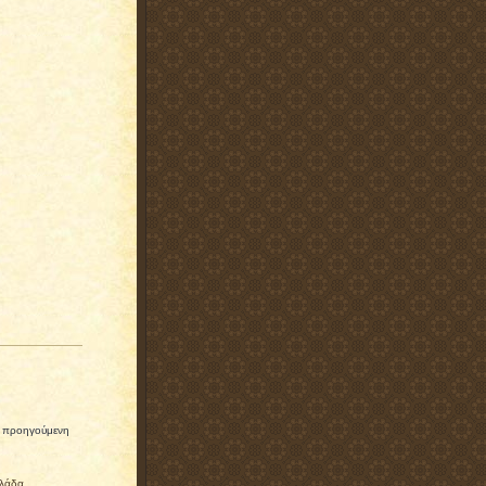
ίς προηγούμενη
λλάδα
.