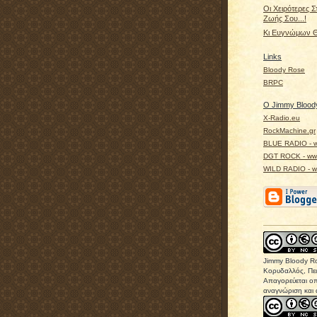
Οι Χειρότερες Σ
Ζωής Σου...!
Κι Ευγνώμων Θ
Links
Bloody Rose
BRPC
Ο Jimmy Bloody
X-Radio.eu
RockMachine.gr
BLUE RADIO - w
DGT ROCK - www
WILD RADIO - ww
Jimmy Bloody R
Κορυδαλλός, Πει
Απαγορεύεται οπ
αναγνώριση και 