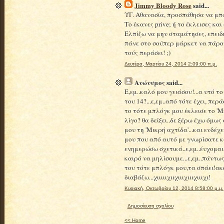
Jimmy Bloody Rose
said...
ΥΓ. Αθανασία, προσπάθησα να μπω
Το έκανες prive; ή το έκλεισες κα
Ελπίζω να μην σταμάτησες, επειδή
πάνε στο σούπερ μάρκετ να πάρου
τούς περάσει! ;)
Δευτέρα, Μαρτίου 24, 2014 2:09:00 π.μ.
Ανώνυμος
said...
Ε,εμ..καλό μου γειάσου!...α υτό 
του 14?...ε,εμ..από τότε έχει, περ
το τότε μπλόγκ μου έκλεισε το 'Mi
λίγο? θα δείξει..δε ξέρω έχω όμως
μου τη 'Μικρή αχτίδα'...και ενδέχ
μου που από αυτό με γνωρίσατε κά
ενημερώσω σχετικά..ε,εμ..έυχομαι
καιρό να μηλίσουμε...ε,εμ..πάντως
του τότε μπλόγκ μου,τα σπάει!α
διαβάζω...χιιιιιχιιχιιιχιιιχιιιχι!
Κυριακή, Οκτωβρίου 12, 2014 8:58:00 μ.μ.
Δημοσίευση σχολίου
<< Home