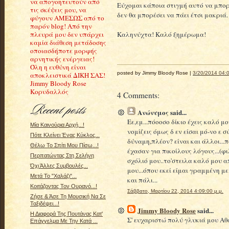
να απογοητευτούν από
Εύχομαι κάποια στιγμή αυτό να μπορέ
τις σκέψεις μου, να
δεν θα μπορέσει να πάει έτσι μακριά.
φύγουν ΑΜΕΣΩΣ από το
παρόν blog! Από την
Καληνύχτα! Καλό ξημέρωμα!
πλευρά μου δεν υπάρχει
καμία διάθεση μετάδοσης
οποιασδήποτε μορφής
αρνητικής ενέργειας!
Όλη η ευθύνη είναι
posted by Jimmy Bloody Rose |
3/20/2014 04:0
αποκλειστικά ΔΙΚΗ ΣΑΣ!
Jimmy Bloody Rose
Κορυδαλλός
4 Comments:
Ανώνυμος
said...
Εε,εμ...πόοοσο δίκιο έχεις καλό μ
Μία Καινούρια Αρχή...!
νομίζεις όμως δ εν είσαι μό-νο ε 
Πότε Κλείνει Ένας Κύκλος...
δύναμη,πλέον? είναι και άλλοι...πο
Θέλω Το Σπίτι Μου Πίσω...!
έχασαν για πικοίλους λόγους...(φι
Περπατώντας Στη Σελήνη
σχόλιό μου..το'στειλα καλό μου 
Όχι Άλλες Συμβουλές...
μου...όπου εκεί είμαι γραμμένη μ
Μετά Το "Χαλάζι"...
και πάλι...
Κοιτάζοντας Τον Ουρανό...!
Σάββατο, Μαρτίου 22, 2014 4:09:00 μ.μ.
Ζήσε & Άσε Τη Μουσική Να Σε
Ταξιδέψει...!
Jimmy Bloody Rose
said...
Η Διαφορά Της Πουτάνας Κατ'
Σ' ευχαριστώ πολύ γλυκιά μου Αθ
Επάγγελμα Με Την Κατά ...