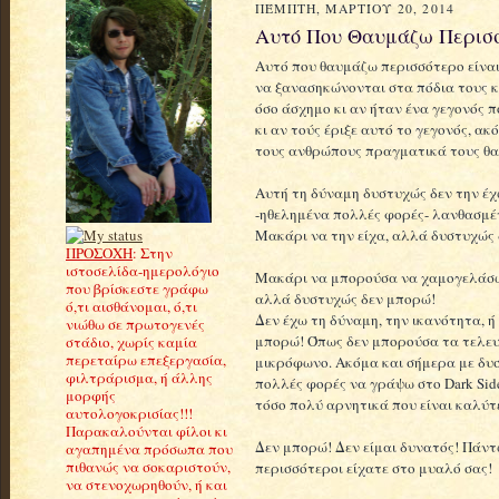
ΠΈΜΠΤΗ, ΜΑΡΤΊΟΥ 20, 2014
Αυτό Που Θαυμάζω Περισσό
Αυτό που θαυμάζω περισσότερο είναι
να ξανασηκώνονται στα πόδια τους κ
όσο άσχημο κι αν ήταν ένα γεγονός π
κι αν τούς έριξε αυτό το γεγονός, ακ
τους ανθρώπους πραγματικά τους θα
Αυτή τη δύναμη δυστυχώς δεν την έ
-ηθελημένα πολλές φορές- λανθασμέ
Μακάρι να την είχα, αλλά δυστυχώς 
ΠΡΟΣΟΧΗ
: Στην
ιστοσελίδα-ημερολόγιο
Μακάρι να μπορούσα να χαμογελάσω 
που βρίσκεστε γράφω
αλλά δυστυχώς δεν μπορώ!
ό,τι αισθάνομαι, ό,τι
Δεν έχω τη δύναμη, την ικανότητα, ή 
νιώθω σε πρωτογενές
μπορώ! Όπως δεν μπορούσα τα τελευτ
στάδιο, χωρίς καμία
περεταίρω επεξεργασία,
μικρόφωνο. Ακόμα και σήμερα με δυ
φιλτράρισμα, ή άλλης
πολλές φορές να γράψω στο Dark Side
μορφής
τόσο πολύ αρνητικά που είναι καλύ
αυτολογοκρισίας!!!
Παρακαλούνται φίλοι κι
Δεν μπορώ! Δεν είμαι δυνατός! Πάντω
αγαπημένα πρόσωπα που
πιθανώς να σοκαριστούν,
περισσότεροι είχατε στο μυαλό σας!
να στενοχωρηθούν, ή και