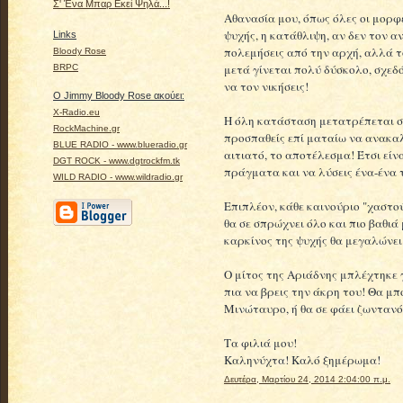
Σ' Ένα Μπαρ Εκεί Ψηλά...!
Αθανασία μου, όπως όλες οι μορφέ
ψυχής, η κατάθλιψη, αν δεν τον α
Links
πολεμήσεις από την αρχή, αλλά το
Bloody Rose
μετά γίνεται πολύ δύσκολο, σχεδ
BRPC
να τον νικήσεις!
Ο Jimmy Bloody Rose ακούει:
X-Radio.eu
Η όλη κατάσταση μετατρέπεται σ
RockMachine.gr
προσπαθείς επί ματαίω να ανακαλύ
BLUE RADIO - www.blueradio.gr
αιτιατό, το αποτέλεσμα! Έτσι είν
DGT ROCK - www.dgtrockfm.tk
πράγματα και να λύσεις ένα-ένα 
WILD RADIO - www.wildradio.gr
Επιπλέον, κάθε καινούριο "χαστού
θα σε σπρώχνει όλο και πιο βαθιά
καρκίνος της ψυχής θα μεγαλώνει 
Ο μίτος της Αριάδνης μπλέχτηκε 
πια να βρεις την άκρη του! Θα μ
Μινώταυρο, ή θα σε φάει ζωντανό
Τα φιλιά μου!
Καληνύχτα! Καλό ξημέρωμα!
Δευτέρα, Μαρτίου 24, 2014 2:04:00 π.μ.