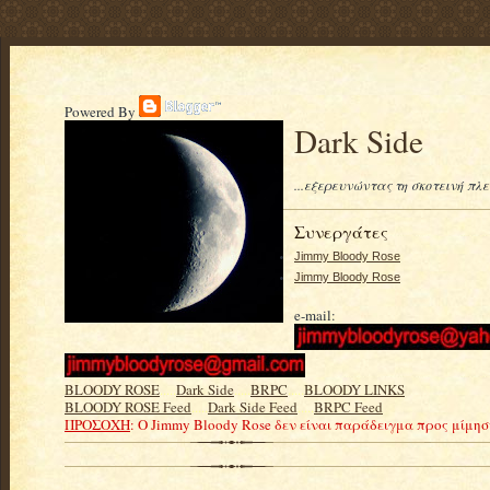
Powered By
Dark Side
...εξερευνώντας τη σκοτεινή πλ
Συνεργάτες
Jimmy Bloody Rose
Jimmy Bloody Rose
e-mail:
BLOODY ROSE
.....
Dark Side
.....
BRPC
.....
BLOODY LINKS
BLOODY ROSE Feed
.....
Dark Side Feed
.....
BRPC Feed
ΠΡΟΣΟΧΗ
: Ο Jimmy Bloody Rose δεν είναι παράδειγμα προς μίμη