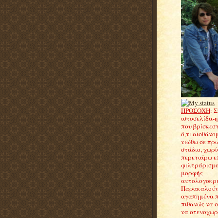
ΠΡΟΣΟΧΗ
: 
ιστοσελίδα-
που βρίσκεσ
ό,τι αισθάνομ
νιώθω σε πρ
στάδιο, χωρί
περεταίρω ε
φιλτράρισμα
μορφής
αυτολογοκρισ
Παρακαλούντ
αγαπημένα 
πιθανώς να 
να στενοχωρη