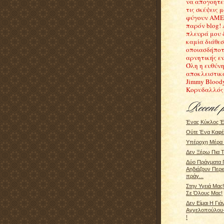
να απογοητε
τις σκέψεις μ
φύγουν ΑΜΕ
παρόν blog!
πλευρά μου 
καμία διάθε
οποιασδήποτ
αρνητικής εν
Όλη η ευθύνη
αποκλειστικ
Jimmy Blood
Κορυδαλλός
Ένας Κύκλος Έ
Ούτε Ένα Καφέ
Υπέροχη Μέρα Γ
Δεν Ξέρω Πια Τ
Δύο Πράγματα 
Αηδιάζουν Περ
πράγ...
Στην Υγειά Μας
Σε Όλους Μας!
Δεν Είμαι Η Γιά
Αγγελοπούλου-
!