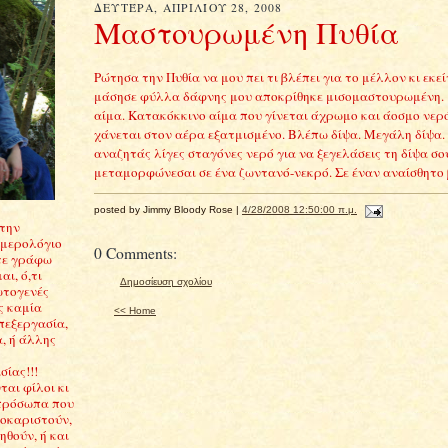
ΔΕΥΤΈΡΑ, ΑΠΡΙΛΊΟΥ 28, 2008
Μαστουρωμένη Πυθία
Ρώτησα την Πυθία να μου πει τι βλέπει για το μέλλον κι εκε
μάσησε φύλλα δάφνης μου αποκρίθηκε μισομαστουρωμένη.
αίμα. Κατακόκκινο αίμα που γίνεται άχρωμο και άοσμο νερ
χάνεται στον αέρα εξατμισμένο. Βλέπω δίψα. Μεγάλη δίψα. Κ
αναζητάς λίγες σταγόνες νερό για να ξεγελάσεις τη δίψα σο
μεταμορφώνεσαι σε ένα ζωντανό-νεκρό. Σε έναν αναίσθητο
posted by Jimmy Bloody Rose |
4/28/2008 12:50:00 π.μ.
Στην
ημερολόγιο
0 Comments:
τε γράφω
αι, ό,τι
Δημοσίευση σχολίου
ωτογενές
ς καμία
<< Home
πεξεργασία,
, ή άλλης
ίας!!!
αι φίλοι κι
πρόσωπα που
σοκαριστούν,
θούν, ή και