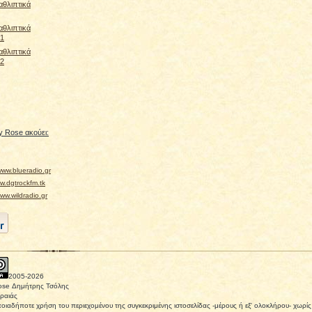
αθλιπτικά
αθλιπτικά
#1
αθλιπτικά
#2
 Rose ακούει:
ww.blueradio.gr
.dgtrockfm.tk
w.wildradio.gr
2005-
2026
ose Δημήτρης Τσόλης
ραιάς
οιαδήποτε χρήση του περιεχομένου της συγκεκριμένης ιστοσελίδας -μέρους ή εξ' ολοκλήρου- χωρ