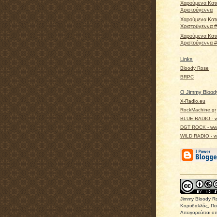
Χαρούμενα Κατ
Χριστούγεννα
Χαρούμενα Κατ
Χριστούγεννα 
Χαρούμενα Κατ
Χριστούγεννα 
Links
Bloody Rose
BRPC
Ο Jimmy Bloody
X-Radio.eu
RockMachine.gr
BLUE RADIO - w
DGT ROCK - www
WILD RADIO - ww
Jimmy Bloody R
Κορυδαλλός, Πει
Απαγορεύεται οπ