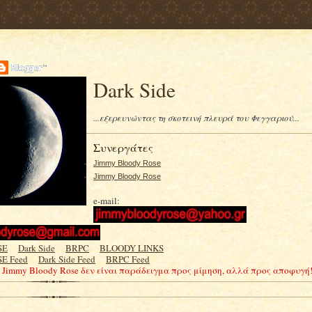
Dark Side
...εξερευνώντας τη σκοτεινή πλευρά του Φεγγαριού...
Συνεργάτες
Jimmy Bloody Rose
Jimmy Bloody Rose
e-mail:
SE
.....
Dark Side
.....
BRPC
.....
BLOODY LINKS
E Feed
.....
Dark Side Feed
.....
BRPC Feed
Ο Jimmy Bloody Rose δεν είναι παράδειγμα προς μίμηση, αλλά προς αποφυγή