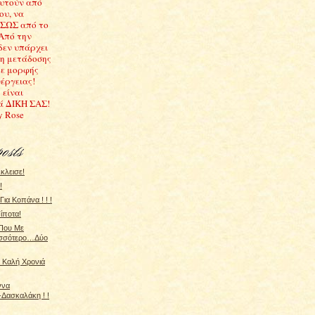
υτούν από
ου, να
ΣΩΣ από το
 Από την
δεν υπάρχει
ση μετάδοσης
ε μορφής
έργειας!
 είναι
ά ΔΙΚΗ ΣΑΣ!
y Rose
κλεισε!
!
ια Κοπάνα ! ! !
ίποτα!
Που Με
ισσότερο…Δύο
! Καλή Χρονιά
ννα
Δασκαλάκη ! !