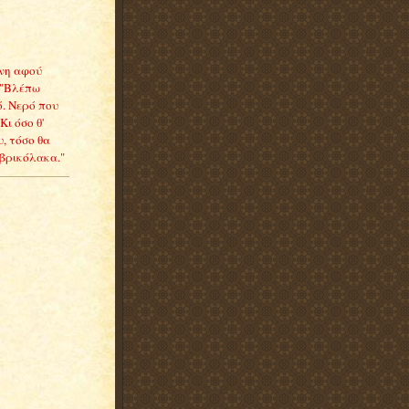
ίνη αφού
 "Βλέπω
ό. Νερό που
ι όσο θ'
υ, τόσο θα
 βρικόλακα."