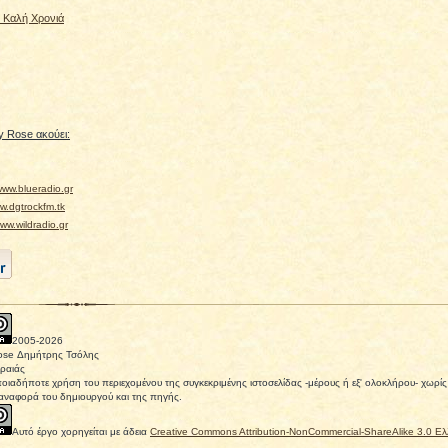
! Καλή Χρονιά
 Rose ακούει:
ww.blueradio.gr
.dgtrockfm.tk
w.wildradio.gr
2005-
2026
ose Δημήτρης Τσόλης
ραιάς
οιαδήποτε χρήση του περιεχομένου της συγκεκριμένης ιστοσελίδας -μέρους ή εξ' ολοκλήρου- χωρ
αναφορά του δημιουργού και της πηγής.
Αυτό έργο χορηγείται με άδεια
Creative Commons Attribution-NonCommercial-ShareAlike 3.0 Ε