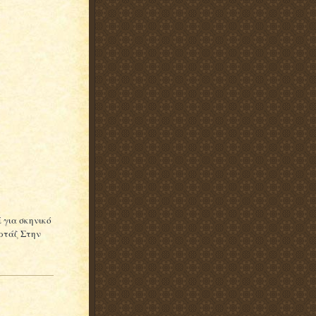
 για σκηνικό
ρτάζ Στην