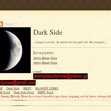
Dark Side
...εξερευνώντας τη σκοτεινή πλευρά του Φεγγαριού...
Συνεργάτες
Jimmy Bloody Rose
Jimmy Bloody Rose
e-mail:
SE
.....
Dark Side
.....
BRPC
.....
BLOODY LINKS
E Feed
.....
Dark Side Feed
.....
BRPC Feed
Ο Jimmy Bloody Rose δεν είναι παράδειγμα προς μίμηση, αλλά προς αποφυγή