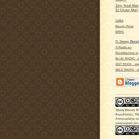
Στην Υγειά Μας
Σε Όλους Μας!
Links
Bloody Rose
BRPC
Ο Jimmy Bloody
X-Radio.eu
RockMachine.gr
BLUE RADIO - w
DGT ROCK - www
WILD RADIO - ww
Jimmy Bloody R
Κορυδαλλός, Πει
Απαγορεύεται οπ
αναγνώριση και 