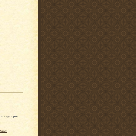
ίς προηγούμενη
λλάδα
.