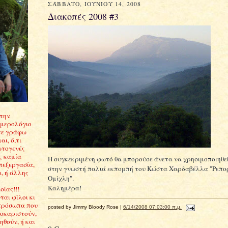
ΣΆΒΒΑΤΟ, ΙΟΥΝΊΟΥ 14, 2008
Διακοπές 2008 #3
Στην
ημερολόγιο
τε γράφω
αι, ό,τι
ωτογενές
ς καμία
Η συγκεκριμένη φωτό θα μπορούσε άνετα να χρησιμοποιηθεί
πεξεργασία,
στην γνωστή παλιά εκπομπή του Κώστα Χαρδαβέλλα "Ρεπο
, ή άλλης
Ομίχλη".
Καλημέρα!
ίας!!!
αι φίλοι κι
πρόσωπα που
posted by Jimmy Bloody Rose |
6/14/2008 07:03:00 π.μ.
σοκαριστούν,
θούν, ή και