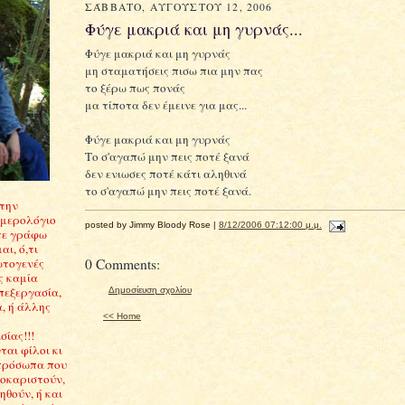
ΣΆΒΒΑΤΟ, ΑΥΓΟΎΣΤΟΥ 12, 2006
Φύγε μακριά και μη γυρνάς...
Φύγε μακριά και μη γυρνάς
μη σταματήσεις πισω πια μην πας
το ξέρω πως πονάς
μα τίποτα δεν έμεινε για μας...
Φύγε μακριά και μη γυρνάς
Το σ'αγαπώ μην πεις ποτέ ξανά
δεν ενιωσες ποτέ κάτι αληθινά
το σ'αγαπώ μην πεις ποτέ ξανά.
Στην
ημερολόγιο
posted by Jimmy Bloody Rose |
8/12/2006 07:12:00 μ.μ.
τε γράφω
αι, ό,τι
0 Comments:
ωτογενές
ς καμία
πεξεργασία,
Δημοσίευση σχολίου
, ή άλλης
<< Home
ίας!!!
αι φίλοι κι
πρόσωπα που
σοκαριστούν,
θούν, ή και