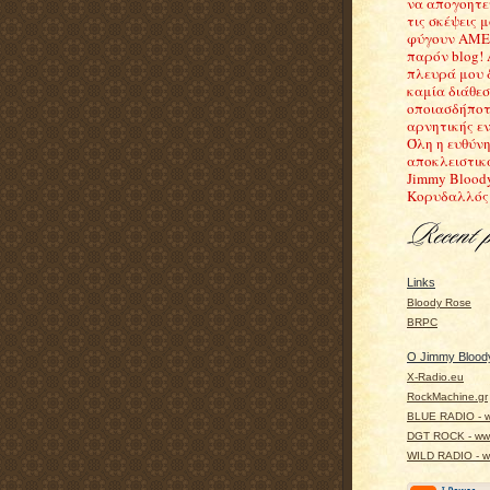
να απογοητε
τις σκέψεις μ
φύγουν ΑΜΕ
παρόν blog!
πλευρά μου 
καμία διάθε
οποιασδήποτ
αρνητικής εν
Όλη η ευθύνη
αποκλειστικ
Jimmy Blood
Κορυδαλλός
Links
Bloody Rose
BRPC
Ο Jimmy Bloody
X-Radio.eu
RockMachine.gr
BLUE RADIO - w
DGT ROCK - www
WILD RADIO - ww