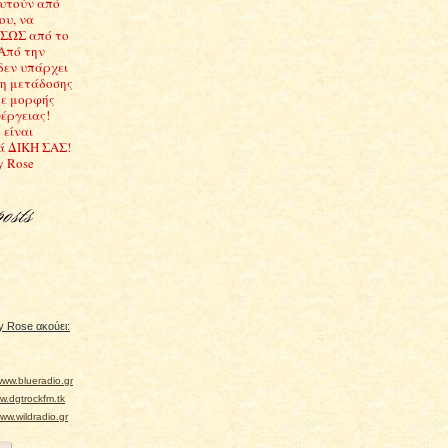
υτούν από
ου, να
ΣΩΣ από το
 Από την
δεν υπάρχει
ση μετάδοσης
ε μορφής
έργειας!
 είναι
ά ΔΙΚΗ ΣΑΣ!
y Rose
 Rose ακούει:
ww.blueradio.gr
.dgtrockfm.tk
w.wildradio.gr