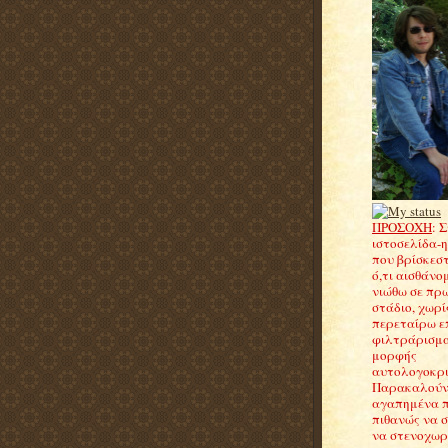
ΠΡΟΣΟΧΗ
: 
ιστοσελίδα-
που βρίσκεσ
ό,τι αισθάνομ
νιώθω σε πρ
στάδιο, χωρί
περεταίρω ε
φιλτράρισμα
μορφής
αυτολογοκρισ
Παρακαλούντ
αγαπημένα 
πιθανώς να 
να στενοχωρη