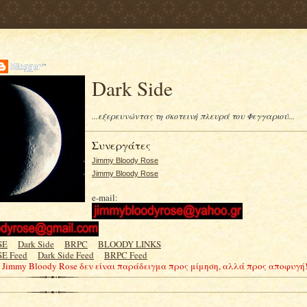
Dark Side
...εξερευνώντας τη σκοτεινή πλευρά του Φεγγαριού...
Συνεργάτες
Jimmy Bloody Rose
Jimmy Bloody Rose
e-mail:
SE
.....
Dark Side
.....
BRPC
.....
BLOODY LINKS
E Feed
.....
Dark Side Feed
.....
BRPC Feed
Ο Jimmy Bloody Rose δεν είναι παράδειγμα προς μίμηση, αλλά προς αποφυγή